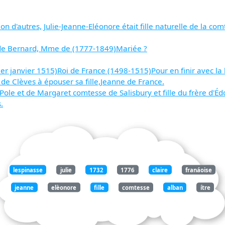
on d'autres, Julie-Jeanne-Eléonore était fille naturelle de la co
de Bernard, Mme de (1777-1849)Mariée ?
r janvier 1515)Roi de France (1498-1515)Pour en finir avec la li
de Clèves à épouser sa fille,Jeanne de France.
Pole et de Margaret comtesse de Salisbury et fille du frère d'Éd
.
lespinasse
julie
1732
1776
claire
franáoise
jeanne
elèonore
fille
comtesse
alban
ítre
cardinal
tencin