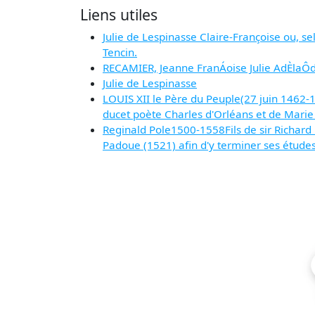
Liens utiles
Julie de Lespinasse Claire-Françoise ou, sel
Tencin.
RECAMIER, Jeanne FranÁoise Julie AdÈlaÔ
Julie de Lespinasse
LOUIS XII le Père du Peuple(27 juin 1462-1e
ducet poète Charles d'Orléans et de Marie 
Reginald Pole1500-1558Fils de sir Richard 
Padoue (1521) afin d'y terminer ses études