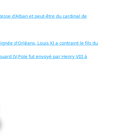
mtesse d'Alban et peut-être du cardinal de
gnée d'Orléans, Louis XI a contraint le fils du
ouard IV,Pole fut envoyé par Henry VIII à