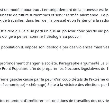
st un modèle pour eux . L’embrigadement de la jeunesse est le f
e jeunesse de futurs surhommes et servir l’armée allemande . La
ux de travailles, dans les rue , la presse) et on l’entend( à la rad
est à dire qu’il a a un parti unique au pouvoir donc pas de vie poli
s oblige à penser comme l’idéologie au pouvoir.
a population.IL impose son idéologie par des violences massives
t profondément changer la société. Paragraphe argumenté Le SFIO
e Front Populaire afin de préparer les élections législatives de 
xtrême gauche causé par la peur d’un coup d’états de l’extrême 
n économique( = chômage) Suite à la victoire des élections par 
ites et tentent d’améliorer les conditions de travailles des ouvrie