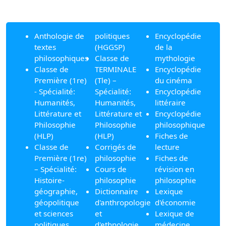
Anthologie de
politiques
Encyclopédie
textes
(HGGSP)
de la
philosophiques
Classe de
mythologie
Classe de
TERMINALE
Encyclopédie
Première (1re)
(Tle) –
du cinéma
- Spécialité:
Spécialité:
Encyclopédie
Humanités,
Humanités,
littéraire
Littérature et
Littérature et
Encyclopédie
Philosophie
Philosophie
philosophique
(HLP)
(HLP)
Fiches de
Classe de
Corrigés de
lecture
Première (1re)
philosophie
Fiches de
– Spécialité:
Cours de
révision en
Histoire-
philosophie
philosophie
géographie,
Dictionnaire
Lexique
géopolitique
d'anthropologie
d'économie
et sciences
et
Lexique de
politiques
d'ethnologie
médecine