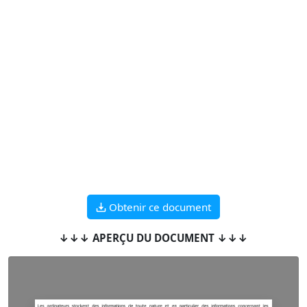
Obtenir ce document
↓↓↓ APERÇU DU DOCUMENT ↓↓↓