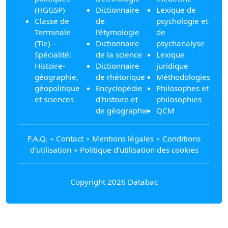
(HGGSP)
Dictionnaire
Lexique de
Classe de
de
psychologie et
Terminale
l'étymologie
de
(Tle) –
Dictionnaire
psychanalyse
Spécialité:
de la science
Lexique
Histoire-
Dictionnaire
juridique
géographie,
de rhétorique
Méthodologies
géopolitique
Encyclopédie
Philosophes et
et sciences
d'histoire et
philosophies
de géographie
QCM
F.A.Q.
∘
Contact
∘
Mentions légales
∘
Conditions
d'utilisation
∘
Politique d’utilisation des cookies
Copyright 2026 Databac