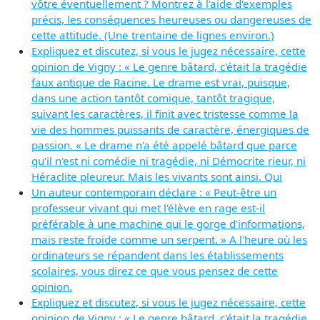
vôtre éventuellement ? Montrez à l'aide d'exemples
précis, les conséquences heureuses ou dangereuses de
cette attitude. (Une trentaine de lignes environ.)
Expliquez et discutez, si vous le jugez nécessaire, cette
opinion de Vigny : « Le genre bâtard, c'était la tragédie
faux antique de Racine. Le drame est vrai, puisque,
dans une action tantôt comique, tantôt tragique,
suivant les caractères, il finit avec tristesse comme la
vie des hommes puissants de caractère, énergiques de
passion. « Le drame n'a été appelé bâtard que parce
qu'il n'est ni comédie ni tragédie, ni Démocrite rieur, ni
Héraclite pleureur. Mais les vivants sont ainsi. Qui
Un auteur contemporain déclare : « Peut-être un
professeur vivant qui met l'élève en rage est-il
préférable à une machine qui le gorge d'informations,
mais reste froide comme un serpent. » A l'heure où les
ordinateurs se répandent dans les établissements
scolaires, vous direz ce que vous pensez de cette
opinion.
Expliquez et discutez, si vous le jugez nécessaire, cette
opinion de Vigny : « Le genre bâtard, c'était la tragédie