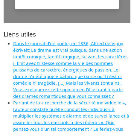
Liens utiles
Dans le journal d'un poète, en 1836, Alfred de Vigny
écrivait: Le drame est vrai puisque, dans une action
tantôt comique, tantôt tragique, suivant les caractères,
il finit avec tristesse comme la vie des hommes
puissants de caractère, énergiques de passion. Le
drame n'a été appelé bâtard que parce qu'il n'est ni
comédie ni tragédie. [...] Mais les vivants sont ainsi.
Vous expliquerez cette opinion en l'illustrant à partir
des drames romantiques que vous connaissez ?
Parlant de la « recherche de la sécurité individuelle »,
l'auteur constate qu'elle conduit les individus « à
multiplier les systèmes d'alarme et de surveillance et à
assimiler tous les passants à des rôdeurs ». Que
pensez-vous d'un tel comportement ? Le feriez-vous