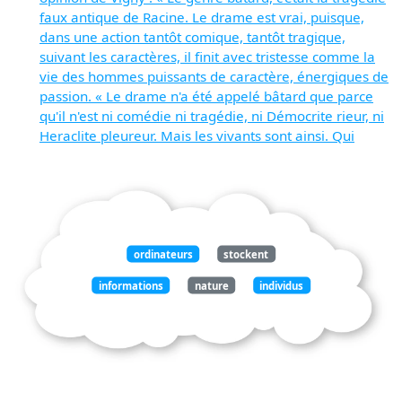
faux antique de Racine. Le drame est vrai, puisque,
dans une action tantôt comique, tantôt tragique,
suivant les caractères, il finit avec tristesse comme la
vie des hommes puissants de caractère, énergiques de
passion. « Le drame n'a été appelé bâtard que parce
qu'il n'est ni comédie ni tragédie, ni Démocrite rieur, ni
Heraclite pleureur. Mais les vivants sont ainsi. Qui
ordinateurs
stockent
informations
nature
individus
fournies
administrations
sécurité
sociale
education
nationale
entreprises
privées