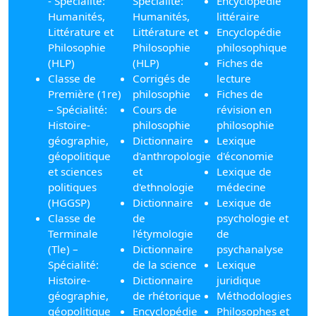
- Spécialité:
Spécialité:
Encyclopédie
Humanités,
Humanités,
littéraire
Littérature et
Littérature et
Encyclopédie
Philosophie
Philosophie
philosophique
(HLP)
(HLP)
Fiches de
Classe de
Corrigés de
lecture
Première (1re)
philosophie
Fiches de
– Spécialité:
Cours de
révision en
Histoire-
philosophie
philosophie
géographie,
Dictionnaire
Lexique
géopolitique
d'anthropologie
d'économie
et sciences
et
Lexique de
politiques
d'ethnologie
médecine
(HGGSP)
Dictionnaire
Lexique de
Classe de
de
psychologie et
Terminale
l'étymologie
de
(Tle) –
Dictionnaire
psychanalyse
Spécialité:
de la science
Lexique
Histoire-
Dictionnaire
juridique
géographie,
de rhétorique
Méthodologies
géopolitique
Encyclopédie
Philosophes et