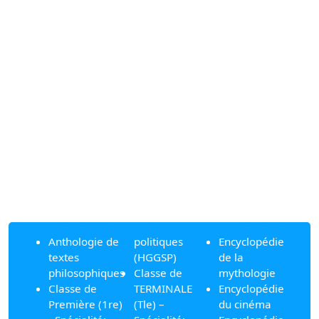
Anthologie de
politiques
Encyclopédie
textes
(HGGSP)
de la
philosophiques
Classe de
mythologie
Classe de
TERMINALE
Encyclopédie
Première (1re)
(Tle) –
du cinéma