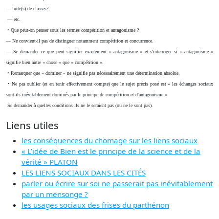
— lutte(s) de classes?
— etc.
• Que peut-on penser sous les termes compétition et antagonisme ?
— Ne convient-il pas de distinguer notamment compétition et concurrence.
— Se demander ce que peut signifier exactement « antagonisme « et s'interroger si « antagonisme «
signifie bien autre « chose « que « compétition «.
• Remarquer que « dominer « ne signifie pas nécessairement une détermination absolue.
• Ne pas oublier (et en tenir effectivement compte) que le sujet précis posé est « les échanges sociaux
sont-ils inévitablement dominés par le principe de compétition et d'antagonisme «
Se demander à quelles conditions ils ne le seraient pas (ou ne le sont pas).
Liens utiles
les conséquences du chomage sur les liens sociaux
« L’idée de Bien est le principe de la science et de la
vérité » PLATON
LES LIENS SOCIAUX DANS LES CITÉS
parler ou écrire sur soi ne passerait pas inévitablement
par un mensonge ?
les usages sociaux des frises du parthénon