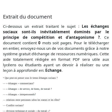
Extrait du document
Ci-dessous un extrait traitant le sujet :
Les échanges
sociaux sont-ils inévitablement dominés par le
principe de compétition et d'antagonisme ?
. Ce
document contient
0
mots soit
pages. Pour le télécharger
en entier, envoyez-nous un de vos documents grâce à notre
système gratuit
d’échange de ressources numériques. Cette
aide totalement rédigée en format PDF sera utile aux
lycéens ou étudiants ayant un devoir à réaliser ou une
leçon à approfondir en:
Echange
.
• Que peut-on penser sous le terme échanges sociaux ?
— « échanges « commerciaux?
—
« échanges « de service, de biens, de travail ?
— « échanges « interpersonnels?
—
relations entre personnes selon les statuts et les rôles?
— Conflits sociaux?
— division technique et sociale « du travail «?