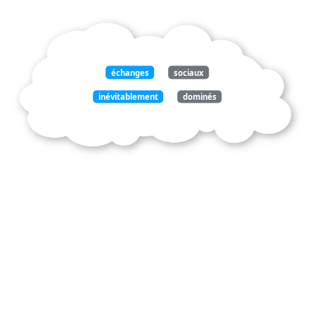
échanges
sociaux
inévitablement
dominés
principe
compétition
antagonisme