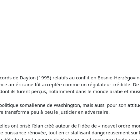
rds de Dayton (1995) relatifs au conflit en Bosnie-Herzégovine,
nce américaine fût acceptée comme un régulateur crédible. De c
e dont ils furent perçus, notamment dans le monde arabe et mu
itique somalienne de Washington, mais aussi pour son attitude 
 transforma peu à peu le justicier en adversaire.
lles ont brisé l’élan créé autour de l’idée de « nouvel ordre mon
e puissance rénovée, tout en cristallisant dangereusement sur le
 défaite dans la guerre du Vietnam avait convaincu toute une par