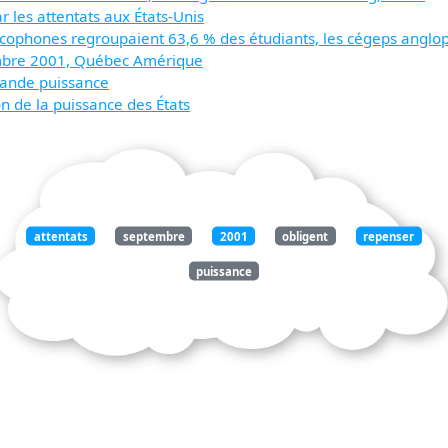
 les attentats aux États-Unis
cophones regroupaient 63,6 % des étudiants, les cégeps anglop
embre 2001, Québec Amérique
rande puissance
on de la puissance des États
attentats
septembre
2001
obligent
repenser
puissance