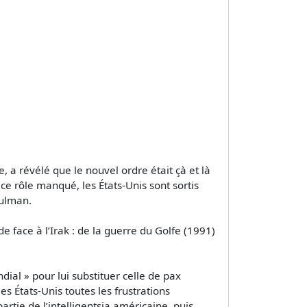
 a révélé que le nouvel ordre était çà et là
e rôle manqué, les États-Unis sont sortis
sulman.
face à l’Irak : de la guerre du Golfe (1991)
dial » pour lui substituer celle de pax
s États-Unis toutes les frustrations
tie de l’intelligentsia américaine, puis