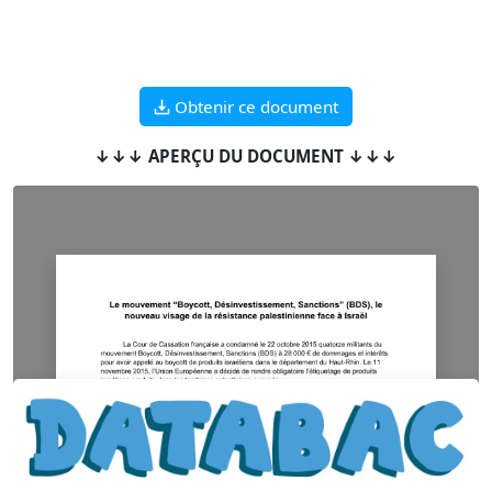
Obtenir ce document
↓↓↓ APERÇU DU DOCUMENT ↓↓↓