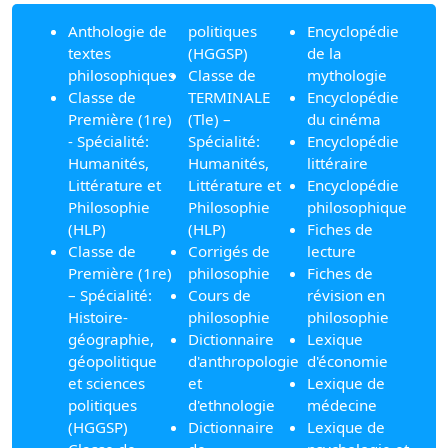
Anthologie de
politiques
Encyclopédie
textes
(HGGSP)
de la
philosophiques
Classe de
mythologie
Classe de
TERMINALE
Encyclopédie
Première (1re)
(Tle) –
du cinéma
- Spécialité:
Spécialité:
Encyclopédie
Humanités,
Humanités,
littéraire
Littérature et
Littérature et
Encyclopédie
Philosophie
Philosophie
philosophique
(HLP)
(HLP)
Fiches de
Classe de
Corrigés de
lecture
Première (1re)
philosophie
Fiches de
– Spécialité:
Cours de
révision en
Histoire-
philosophie
philosophie
géographie,
Dictionnaire
Lexique
géopolitique
d'anthropologie
d'économie
et sciences
et
Lexique de
politiques
d'ethnologie
médecine
(HGGSP)
Dictionnaire
Lexique de