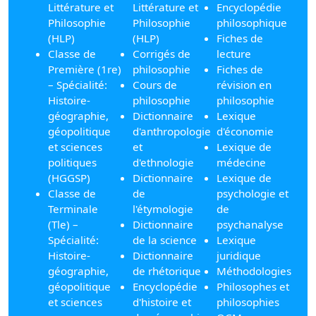
Littérature et
Littérature et
Encyclopédie
Philosophie
Philosophie
philosophique
(HLP)
(HLP)
Fiches de
Classe de
Corrigés de
lecture
Première (1re)
philosophie
Fiches de
– Spécialité:
Cours de
révision en
Histoire-
philosophie
philosophie
géographie,
Dictionnaire
Lexique
géopolitique
d'anthropologie
d'économie
et sciences
et
Lexique de
politiques
d'ethnologie
médecine
(HGGSP)
Dictionnaire
Lexique de
Classe de
de
psychologie et
Terminale
l'étymologie
de
(Tle) –
Dictionnaire
psychanalyse
Spécialité:
de la science
Lexique
Histoire-
Dictionnaire
juridique
géographie,
de rhétorique
Méthodologies
géopolitique
Encyclopédie
Philosophes et
et sciences
d'histoire et
philosophies