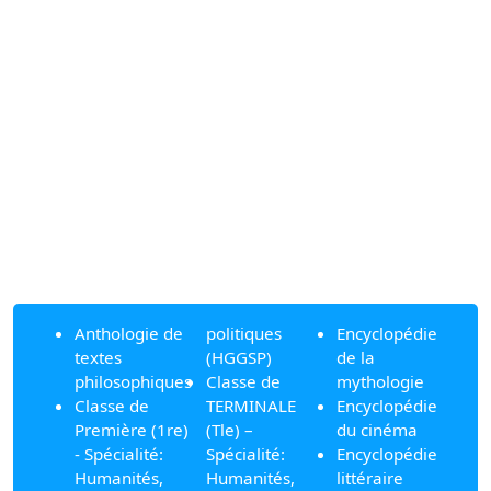
Anthologie de
politiques
Encyclopédie
textes
(HGGSP)
de la
philosophiques
Classe de
mythologie
Classe de
TERMINALE
Encyclopédie
Première (1re)
(Tle) –
du cinéma
- Spécialité:
Spécialité:
Encyclopédie
Humanités,
Humanités,
littéraire