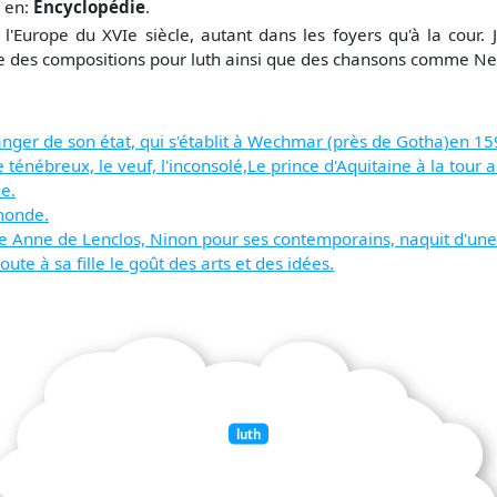
r en:
Encyclopédie
.
l'Europe du XVIe siècle, autant dans les foyers qu'à la cour.
lie des compositions pour luth ainsi que des chansons comme Ne p
anger de son état, qui s'établit à Wechmar (près de Gotha)en 15
ténébreux, le veuf, l'inconsolé,Le prince d'Aquitaine à la tour a
ie.
 monde.
e Anne de Lenclos, Ninon pour ses contemporains, naquit d'un
ute à sa fille le goût des arts et des idées.
luth