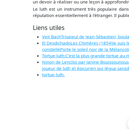
un devoir à réaliser ou une leçon à approfondi
Le luth est un instrument très populaire dans 
réputation essentiellement à l'étranger. Il pub
Liens utiles
Veit BachTrisaïeul de Jean-Sébastien, boul
El DesdichadoLes Chimères (1854)Je suis le 
constelléPorte le soleil noir de la Mélancol
Tortue-luth:C'est la plus grande tortue au
Ninon de Lenclos par Janine Bouissounous
joueur de luth et épicurien qui légua sansdo
tortue-luth.