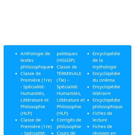
Anthologie de
politiques
Encyclopédie
textes
(HGGSP)
de la
philosophiques
Classe de
mythologie
Classe de
TERMINALE
Encyclopédie
Première (1re)
(Tle) –
du cinéma
- Spécialité:
Spécialité:
Encyclopédie
Humanités,
Humanités,
littéraire
Littérature et
Littérature et
Encyclopédie
Philosophie
Philosophie
philosophique
(HLP)
(HLP)
Fiches de
Classe de
Corrigés de
lecture
Première (1re)
philosophie
Fiches de
– Spécialité:
Cours de
révision en