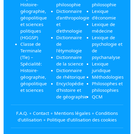
Histoire-
philosophie
philosophie
géographie,
Dictionnaire
Lexique
géopolitique
d'anthropologie
d'économie
et sciences
et
Lexique de
politiques
d'ethnologie
médecine
(HGGSP)
Dictionnaire
Lexique de
Classe de
de
psychologie et
Terminale
l'étymologie
de
(Tle) –
Dictionnaire
psychanalyse
Spécialité:
de la science
Lexique
Histoire-
Dictionnaire
juridique
géographie,
de rhétorique
Méthodologies
géopolitique
Encyclopédie
Philosophes et
et sciences
d'histoire et
philosophies
de géographie
QCM
F.A.Q.
∘
Contact
∘
Mentions légales
∘
Conditions
d'utilisation
∘
Politique d’utilisation des cookies