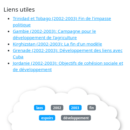
Liens utiles
Trinidad et Tobago (2002-2003) Fin de l'impasse
politique
Gambie (2002-2003): Campagne pour le
développement de l'agriculture
Kirghizstan (2002-2003): La fin d'un modèle
Grenade (2002-2003): Développement des liens avec
Cuba
Jordanie (2002-2003): Objectifs de cohésion sociale et
de développement
laos
2002
2003
fin
espoirs
développement
touristique