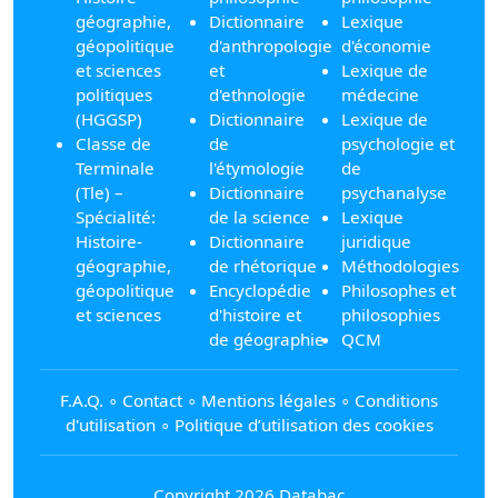
géographie,
Dictionnaire
Lexique
géopolitique
d'anthropologie
d'économie
et sciences
et
Lexique de
politiques
d'ethnologie
médecine
(HGGSP)
Dictionnaire
Lexique de
Classe de
de
psychologie et
Terminale
l'étymologie
de
(Tle) –
Dictionnaire
psychanalyse
Spécialité:
de la science
Lexique
Histoire-
Dictionnaire
juridique
géographie,
de rhétorique
Méthodologies
géopolitique
Encyclopédie
Philosophes et
et sciences
d'histoire et
philosophies
de géographie
QCM
F.A.Q.
∘
Contact
∘
Mentions légales
∘
Conditions
d'utilisation
∘
Politique d’utilisation des cookies
Copyright 2026 Databac