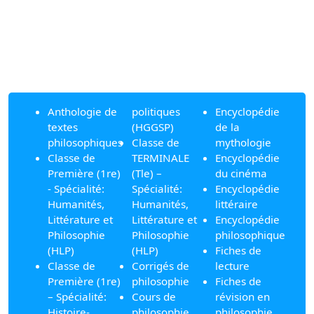
Anthologie de
politiques
Encyclopédie
textes
(HGGSP)
de la
philosophiques
Classe de
mythologie
Classe de
TERMINALE
Encyclopédie
Première (1re)
(Tle) –
du cinéma
- Spécialité:
Spécialité:
Encyclopédie
Humanités,
Humanités,
littéraire
Littérature et
Littérature et
Encyclopédie
Philosophie
Philosophie
philosophique
(HLP)
(HLP)
Fiches de
Classe de
Corrigés de
lecture
Première (1re)
philosophie
Fiches de
– Spécialité:
Cours de
révision en
Histoire-
philosophie
philosophie