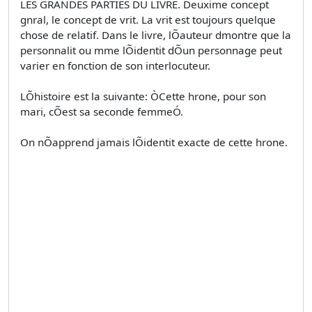
LES GRANDES PARTIES DU LIVRE. Deuxime concept
gnral, le concept de vrit. La vrit est toujours quelque
chose de relatif. Dans le livre, lÕauteur dmontre que la
personnalit ou mme lÕidentit dÕun personnage peut
varier en fonction de son interlocuteur.
LÕhistoire est la suivante: ÒCette hrone, pour son
mari, cÕest sa seconde femmeÓ.
On nÕapprend jamais lÕidentit exacte de cette hrone.