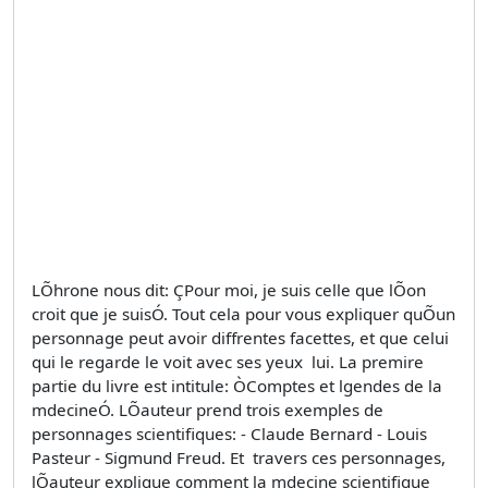
LÕhrone nous dit: ÇPour moi, je suis celle que lÕon
croit que je suisÓ. Tout cela pour vous expliquer quÕun
personnage peut avoir diffrentes facettes, et que celui
qui le regarde le voit avec ses yeux  lui. La premire
partie du livre est intitule: ÒComptes et lgendes de la
mdecineÓ. LÕauteur prend trois exemples de
personnages scientifiques: - Claude Bernard - Louis
Pasteur - Sigmund Freud. Et  travers ces personnages,
lÕauteur explique comment la mdecine scientifique