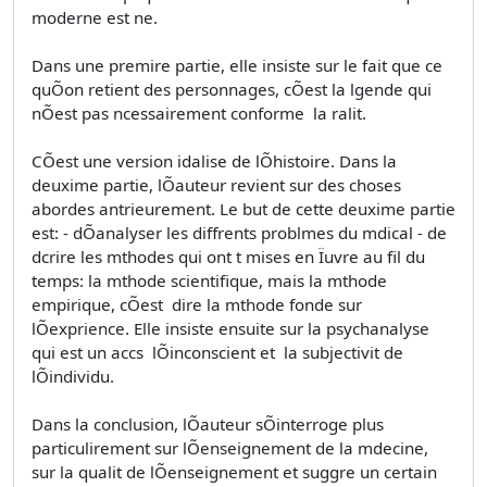
moderne est ne.
Dans une premire partie, elle insiste sur le fait que ce
quÕon retient des personnages, cÕest la lgende qui
nÕest pas ncessairement conforme  la ralit.
CÕest une version idalise de lÕhistoire. Dans la
deuxime partie, lÕauteur revient sur des choses
abordes antrieurement. Le but de cette deuxime partie
est: - dÕanalyser les diffrents problmes du mdical - de
dcrire les mthodes qui ont t mises en Ïuvre au fil du
temps: la mthode scientifique, mais la mthode
empirique, cÕest  dire la mthode fonde sur
lÕexprience. Elle insiste ensuite sur la psychanalyse
qui est un accs  lÕinconscient et  la subjectivit de
lÕindividu.
Dans la conclusion, lÕauteur sÕinterroge plus
particulirement sur lÕenseignement de la mdecine,
sur la qualit de lÕenseignement et suggre un certain