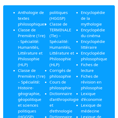
Anthologie de
politiques
Encyclopédie
textes
(HGGSP)
de la
philosophiques
Classe de
mythologie
Classe de
TERMINALE
Encyclopédie
Première (1re)
(Tle) –
du cinéma
- Spécialité:
Spécialité:
Encyclopédie
Humanités,
Humanités,
littéraire
Littérature et
Littérature et
Encyclopédie
Philosophie
Philosophie
philosophique
(HLP)
(HLP)
Fiches de
Classe de
Corrigés de
lecture
Première (1re)
philosophie
Fiches de
– Spécialité:
Cours de
révision en
Histoire-
philosophie
philosophie
géographie,
Dictionnaire
Lexique
géopolitique
d'anthropologie
d'économie
et sciences
et
Lexique de
politiques
d'ethnologie
médecine
(HGGSP)
Dictionnaire
Lexique de