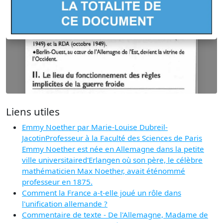
Liens utiles
Emmy Noether par Marie-Louise Dubreil-
JacotinProfesseur à la Faculté des Sciences de Paris
Emmy Noether est née en Allemagne dans la petite
ville universitaired'Erlangen où son père, le célèbre
mathématicien Max Noether, avait éténommé
professeur en 1875.
Comment la France a-t-elle joué un rôle dans
l'unification allemande ?
Commentaire de texte - De l'Allemagne, Madame de