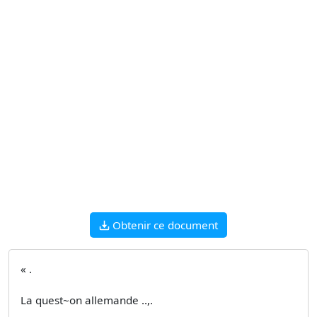
Obtenir ce document
« .
La quest~on allemande ..,.