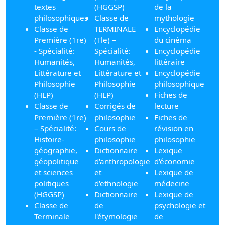
textes
(HGGSP)
de la
philosophiques
Classe de
mythologie
Classe de
TERMINALE
Encyclopédie
Première (1re)
(Tle) –
du cinéma
- Spécialité:
Spécialité:
Encyclopédie
Humanités,
Humanités,
littéraire
Littérature et
Littérature et
Encyclopédie
Philosophie
Philosophie
philosophique
(HLP)
(HLP)
Fiches de
Classe de
Corrigés de
lecture
Première (1re)
philosophie
Fiches de
– Spécialité:
Cours de
révision en
Histoire-
philosophie
philosophie
géographie,
Dictionnaire
Lexique
géopolitique
d'anthropologie
d'économie
et sciences
et
Lexique de
politiques
d'ethnologie
médecine
(HGGSP)
Dictionnaire
Lexique de
Classe de
de
psychologie et
Terminale
l'étymologie
de