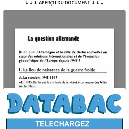
↓↓↓ APERÇU DU DOCUMENT ↓↓↓