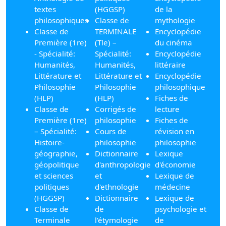
textes
(HGGSP)
de la
philosophiques
Classe de
mythologie
Classe de
TERMINALE
Encyclopédie
Première (1re)
(Tle) –
du cinéma
- Spécialité:
Spécialité:
Encyclopédie
Humanités,
Humanités,
littéraire
Littérature et
Littérature et
Encyclopédie
Philosophie
Philosophie
philosophique
(HLP)
(HLP)
Fiches de
Classe de
Corrigés de
lecture
Première (1re)
philosophie
Fiches de
– Spécialité:
Cours de
révision en
Histoire-
philosophie
philosophie
géographie,
Dictionnaire
Lexique
géopolitique
d'anthropologie
d'économie
et sciences
et
Lexique de
politiques
d'ethnologie
médecine
(HGGSP)
Dictionnaire
Lexique de
Classe de
de
psychologie et
Terminale
l'étymologie
de