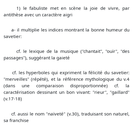
1) le fabuliste met en scène la joie de vivre, par
antithèse avec un caractère aigri
a- il multiplie les indices montrant la bonne humeur du
savetier:
cf. le lexique de la musique ("chantait", "ouïr", "des
passages"), suggérant la gaieté
cf. les hyperboles qui expriment la félicité du savetier:
"merveilles" (répété), et la référence mythologique du v.4
(dans une comparaison disproportionnée) cf. la
caractérisation dessinant un bon vivant: "rieur", "gaillard"
(v.17-18)
cf. aussi le nom "naïveté" (v.30), traduisant son naturel,
sa franchise