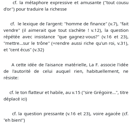
cf. la métaphore expressive et amusante ("tout cousu
d'or") pour traduire la richesse
cf. le lexique de l'argent: "homme de finance" (v.7), "fait
vendre" (il aimerait que tout s'achète ! v.12), la question
répétée avec insistance "que gagnez-vous?" (v.16 et 23),
"mettre...sur le trône" (=rendre aussi riche qu'un roi, v.31),
et "cent écus" (v.32)
A cette idée de l'aisance matérielle, La F. associe l'idée
de l'autorité de celui auquel rien, habituellement, ne
résiste:
cf. le ton flatteur et habile, au v.15 ("sire Grégoire...", titre
déplacé ici)
cf. la question pressante (v.16 et 23), voire agacée (cf.
"eh bien!")