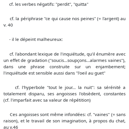
cf. les verbes négatifs: "perdit", "quitta"
cf. la périphrase "ce qui cause nos peines" (= l'argent) au
v. 40
- il le dépeint malheureux:
cf. l'abondant lexique de l'inquiétude, qu'il énumère avec
un effet de gradation ("soucis…soupçons...alarmes vaines"),
dans une phrase construite sur un enjambement;
l'inquiétude est sensible aussi dans "l'oeil au guet"
cf. l'hyperbole "tout le jour... la nuit": sa sérénité a
totalement disparu, ses angoisses l'obsèdent, constantes
(cf. l'imparfait avec sa valeur de répétition)
Ces angoisses sont même infondées: cf. "vaines" (= sans
raison), et le travail de son imagination, à propos du chat,
au v.46