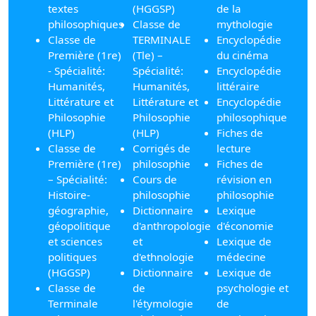
textes
(HGGSP)
de la
philosophiques
Classe de
mythologie
Classe de
TERMINALE
Encyclopédie
Première (1re)
(Tle) –
du cinéma
- Spécialité:
Spécialité:
Encyclopédie
Humanités,
Humanités,
littéraire
Littérature et
Littérature et
Encyclopédie
Philosophie
Philosophie
philosophique
(HLP)
(HLP)
Fiches de
Classe de
Corrigés de
lecture
Première (1re)
philosophie
Fiches de
– Spécialité:
Cours de
révision en
Histoire-
philosophie
philosophie
géographie,
Dictionnaire
Lexique
géopolitique
d'anthropologie
d'économie
et sciences
et
Lexique de
politiques
d'ethnologie
médecine
(HGGSP)
Dictionnaire
Lexique de
Classe de
de
psychologie et
Terminale
l'étymologie
de