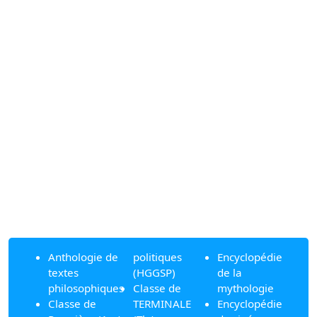
Anthologie de
politiques
Encyclopédie
textes
(HGGSP)
de la
philosophiques
Classe de
mythologie
Classe de
TERMINALE
Encyclopédie