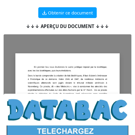
Obtenir ce document
↓↓↓ APERÇU DU DOCUMENT ↓↓↓