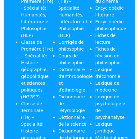
Première (1re)
(Tle) –
du cinéma
- Spécialité:
Spécialité:
Encyclopédie
Humanités,
Humanités,
littéraire
Littérature et
Littérature et
Encyclopédie
Philosophie
Philosophie
philosophique
(HLP)
(HLP)
Fiches de
Classe de
Corrigés de
lecture
Première (1re)
philosophie
Fiches de
– Spécialité:
Cours de
révision en
Histoire-
philosophie
philosophie
géographie,
Dictionnaire
Lexique
géopolitique
d'anthropologie
d'économie
et sciences
et
Lexique de
politiques
d'ethnologie
médecine
(HGGSP)
Dictionnaire
Lexique de
Classe de
de
psychologie et
Terminale
l'étymologie
de
(Tle) –
Dictionnaire
psychanalyse
Spécialité:
de la science
Lexique
Histoire-
Dictionnaire
juridique
géographie,
de rhétorique
Méthodologies