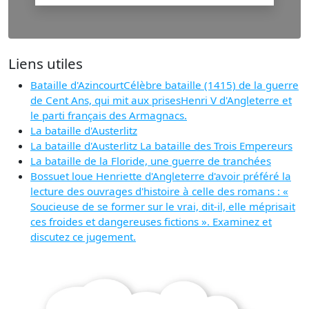
Liens utiles
Bataille d'AzincourtCélèbre bataille (1415) de la guerre
de Cent Ans, qui mit aux prisesHenri V d'Angleterre et
le parti français des Armagnacs.
La bataille d'Austerlitz
La bataille d'Austerlitz La bataille des Trois Empereurs
La bataille de la Floride, une guerre de tranchées
Bossuet loue Henriette d'Angleterre d'avoir préféré la
lecture des ouvrages d'histoire à celle des romans : «
Soucieuse de se former sur le vrai, dit-il, elle méprisait
ces froides et dangereuses fictions ». Examinez et
discutez ce jugement.