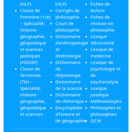
(HLP)
(HLP)
Fiches de
Classe de
Corrigés de
lecture
Première (1re)
philosophie
Fiches de
– Spécialité:
Cours de
révision en
Histoire-
philosophie
philosophie
géographie,
Dictionnaire
Lexique
géopolitique
d'anthropologie
d'économie
et sciences
et
Lexique de
politiques
d'ethnologie
médecine
(HGGSP)
Dictionnaire
Lexique de
Classe de
de
psychologie et
Terminale
l'étymologie
de
(Tle) –
Dictionnaire
psychanalyse
Spécialité:
de la science
Lexique
Histoire-
Dictionnaire
juridique
géographie,
de rhétorique
Méthodologies
géopolitique
Encyclopédie
Philosophes et
et sciences
d'histoire et
philosophies
de géographie
QCM