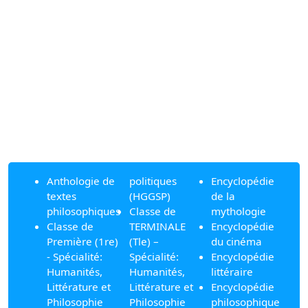
Anthologie de
politiques
Encyclopédie
textes
(HGGSP)
de la
philosophiques
Classe de
mythologie
Classe de
TERMINALE
Encyclopédie
Première (1re)
(Tle) –
du cinéma
- Spécialité:
Spécialité:
Encyclopédie
Humanités,
Humanités,
littéraire
Littérature et
Littérature et
Encyclopédie
Philosophie
Philosophie
philosophique