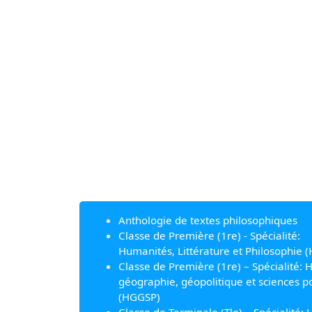
Anthologie de textes philosophiques
Classe de Première (1re) - Spécialité:
Humanités, Littérature et Philosophie (
Classe de Première (1re) – Spécialité: H
géographie, géopolitique et sciences po
(HGGSP)
Classe de Terminale (Tle) – Spécialité: H