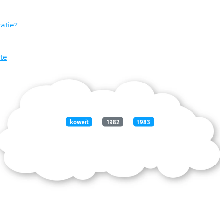
atie?
nte
koweït
1982
1983