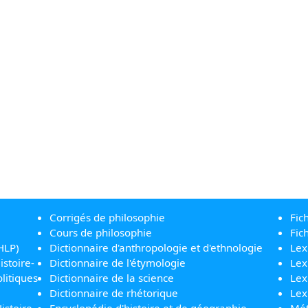
Corrigés de philosophie
Fic
Cours de philosophie
Fic
HLP)
Dictionnaire d'anthropologie et d'ethnologie
Lex
istoire-
Dictionnaire de l'étymologie
Lex
litiques
Dictionnaire de la science
Lex
Dictionnaire de rhétorique
Lex
istoire-
Encyclopédie d'histoire et de géographie
Mét