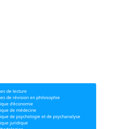
hes de lecture
hes de révision en philosophie
ique d'économie
ique de médecine
ique de psychologie et de psychanalyse
ique juridique
hodologies