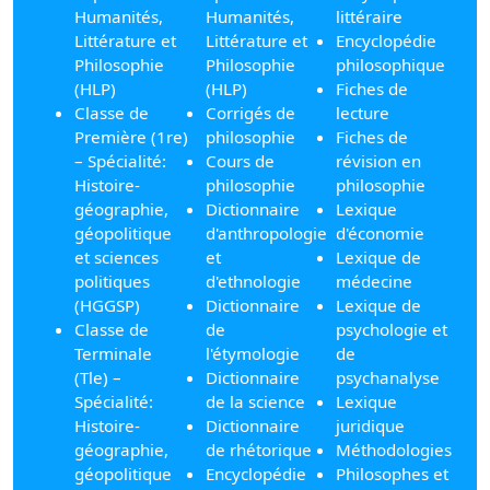
Humanités,
Humanités,
littéraire
Littérature et
Littérature et
Encyclopédie
Philosophie
Philosophie
philosophique
(HLP)
(HLP)
Fiches de
Classe de
Corrigés de
lecture
Première (1re)
philosophie
Fiches de
– Spécialité:
Cours de
révision en
Histoire-
philosophie
philosophie
géographie,
Dictionnaire
Lexique
géopolitique
d'anthropologie
d'économie
et sciences
et
Lexique de
politiques
d'ethnologie
médecine
(HGGSP)
Dictionnaire
Lexique de
Classe de
de
psychologie et
Terminale
l'étymologie
de
(Tle) –
Dictionnaire
psychanalyse
Spécialité:
de la science
Lexique
Histoire-
Dictionnaire
juridique
géographie,
de rhétorique
Méthodologies
géopolitique
Encyclopédie
Philosophes et