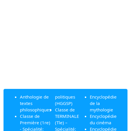
Anthologie de
politiques
Encyclopédie
textes
(HGGSP)
de la
philosophiques
Classe de
mythologie
Classe de
TERMINALE
Encyclopédie
Première (1re)
(Tle) –
du cinéma
- Spécialité:
Spécialité:
Encyclopédie