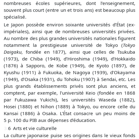
nombreuses écoles supérieures, dont l’enseignement,
souvent plus court (entre un et trois ans) est beaucoup plus
spécialisé.
Le Japon possède environ soixante universités d’État (ex-
impériales), ainsi que de nombreuses universités privées.
Au nombre des plus grandes universités nationales figurent
notamment la prestigieuse université de Tokyo (
Tokyo
Daigaku,
fondée en 1877), ainsi que celles de Tsukuba
(1973), de Chiba (1949), d’Hiroshima (1949), d’Hokkaido
(1876) à Sapporo, de Kobe (1949), de Kyoto (1897), de
Kyushu (1911) à Fukuoka, de Nagoya (1939), d’Okayama
(1949), d’Osaka (1931), du Tohoku (1907) à Sendai, etc. Les
plus grands établissements privés sont plus anciens, et
comptent, par exemple, l’université Keio (fondée en 1868
par Fukuzawa Yukichi), les universités Waseda (1882),
Hosei (1880) et Nihon (1889) à Tokyo, ou encore celle du
Kansai (1886) à Osaka. L’État consacre un peu moins de
5 p. 100 du PIB aux dépenses d’éducation.
3.
6
Arts et vie culturelle
La culture japonaise puise ses origines dans le vieux fonds