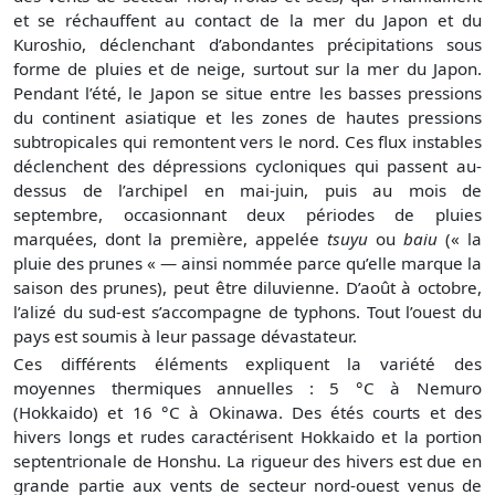
et se réchauffent au contact de la mer du Japon et du
Kuroshio, déclenchant d’abondantes précipitations sous
forme de pluies et de neige, surtout sur la mer du Japon.
Pendant l’été, le Japon se situe entre les basses pressions
du continent asiatique et les zones de hautes pressions
subtropicales qui remontent vers le nord. Ces flux instables
déclenchent des dépressions cycloniques qui passent au-
dessus de l’archipel en mai-juin, puis au mois de
septembre, occasionnant deux périodes de pluies
marquées, dont la première, appelée
tsuyu
ou
baiu
(« la
pluie des prunes « — ainsi nommée parce qu’elle marque la
saison des prunes), peut être diluvienne. D’août à octobre,
l’alizé du sud-est s’accompagne de typhons. Tout l’ouest du
pays est soumis à leur passage dévastateur.
Ces différents éléments expliquent la variété des
moyennes thermiques annuelles : 5 °C à Nemuro
(Hokkaido) et 16 °C à Okinawa. Des étés courts et des
hivers longs et rudes caractérisent Hokkaido et la portion
septentrionale de Honshu. La rigueur des hivers est due en
grande partie aux vents de secteur nord-ouest venus de