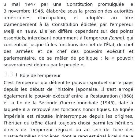
3 mai 1947 par une Constitution promulguée le
3 novembre 1946, élaborée sous la pression des autorités
américaines d’occupation, et adoptée au titre
d’amendement à la Constitution édictée par l’empereur
Meiji en 1889. Elle en diffère cependant sur des points
essentiels, interdisant notamment à l’empereur
(
tenno
),
qui
concentrait jusque-là les fonctions de chef de l’État, de chef
des armées et de chef des pouvoirs exécutif et
parlementaire, de se mêler de politique : le « pouvoir
souverain est détenu par le peuple «.
3.3.
1
Rôle de l’empereur
C’est l’empereur qui détient le pouvoir spirituel sur le pays
depuis les débuts de l’histoire japonaise. Il s’est arrogé
également le pouvoir exécutif entre la Restauration (1868)
et la fin de la Seconde Guerre mondiale (1945), date à
laquelle il a retrouvé ses fonctions honorifiques. La lignée
impériale est réputée ininterrompue depuis les origines,
l’héritier du trône étant toujours choisi parmi les héritiers
directs de l’empereur régnant ou au sein de l’une des
quatre familles princières, dont le rang est égal à celui de la