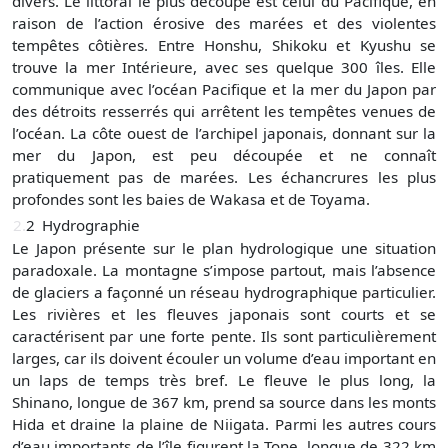
divers. Le littoral le plus découpé est celui du Pacifique, en
raison de l’action érosive des marées et des violentes
tempêtes côtières. Entre Honshu, Shikoku et Kyushu se
trouve la mer Intérieure, avec ses quelque 300 îles. Elle
communique avec l’océan Pacifique et la mer du Japon par
des détroits resserrés qui arrêtent les tempêtes venues de
l’océan. La côte ouest de l’archipel japonais, donnant sur la
mer du Japon, est peu découpée et ne connaît
pratiquement pas de marées. Les échancrures les plus
profondes sont les baies de Wakasa et de Toyama.
2.
2
Hydrographie
Le Japon présente sur le plan hydrologique une situation
paradoxale. La montagne s’impose partout, mais l’absence
de glaciers a façonné un réseau hydrographique particulier.
Les rivières et les fleuves japonais sont courts et se
caractérisent par une forte pente. Ils sont particulièrement
larges, car ils doivent écouler un volume d’eau important en
un laps de temps très bref. Le fleuve le plus long, la
Shinano, longue de 367 km, prend sa source dans les monts
Hida et draine la plaine de Niigata. Parmi les autres cours
d’eau importants de l’île figurent la Tone, longue de 322 km