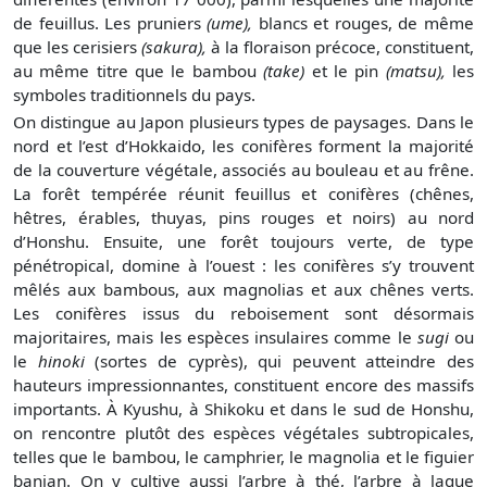
de feuillus. Les pruniers
(ume),
blancs et rouges, de même
que les cerisiers
(sakura),
à la floraison précoce, constituent,
au même titre que le bambou
(take)
et le pin
(matsu),
les
symboles traditionnels du pays.
On distingue au Japon plusieurs types de paysages. Dans le
nord et l’est d’Hokkaido, les conifères forment la majorité
de la couverture végétale, associés au bouleau et au frêne.
La forêt tempérée réunit feuillus et conifères (chênes,
hêtres, érables, thuyas, pins rouges et noirs) au nord
d’Honshu. Ensuite, une forêt toujours verte, de type
pénétropical, domine à l’ouest : les conifères s’y trouvent
mêlés aux bambous, aux magnolias et aux chênes verts.
Les conifères issus du reboisement sont désormais
majoritaires, mais les espèces insulaires comme le
sugi
ou
le
hinoki
(sortes de cyprès), qui peuvent atteindre des
hauteurs impressionnantes, constituent encore des massifs
importants. À Kyushu, à Shikoku et dans le sud de Honshu,
on rencontre plutôt des espèces végétales subtropicales,
telles que le bambou, le camphrier, le magnolia et le figuier
banian. On y cultive aussi l’arbre à thé, l’arbre à laque