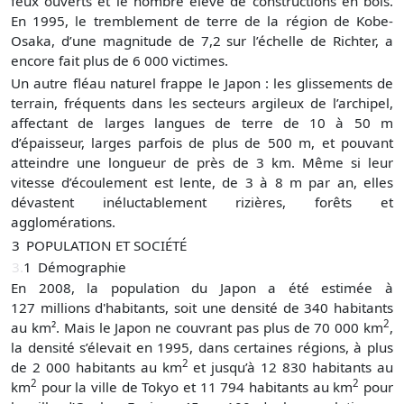
feux ouverts et le nombre élevé de constructions en bois.
En 1995, le tremblement de terre de la région de Kobe-
Osaka, d’une magnitude de 7,2 sur l’échelle de Richter, a
encore fait plus de 6 000 victimes.
Un autre fléau naturel frappe le Japon : les glissements de
terrain, fréquents dans les secteurs argileux de l’archipel,
affectant de larges langues de terre de 10 à 50 m
d’épaisseur, larges parfois de plus de 500 m, et pouvant
atteindre une longueur de près de 3 km. Même si leur
vitesse d’écoulement est lente, de 3 à 8 m par an, elles
dévastent inéluctablement rizières, forêts et
agglomérations.
3
POPULATION ET SOCIÉTÉ
3.
1
Démographie
En 2008, la population du Japon a été estimée à
127 millions d'habitants, soit une densité de 340 habitants
2
au km². Mais le Japon ne couvrant pas plus de 70 000 km
,
la densité s’élevait en 1995, dans certaines régions, à plus
2
de 2 000 habitants au km
et jusqu’à 12 830 habitants au
2
2
km
pour la ville de Tokyo et 11 794 habitants au km
pour