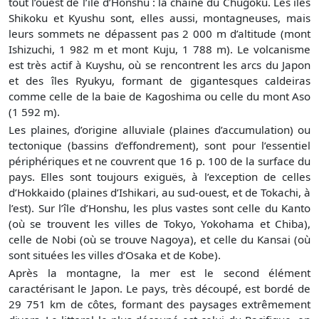
tout l’ouest de l’île d’Honshu : la chaîne du Chugoku. Les îles
Shikoku et Kyushu sont, elles aussi, montagneuses, mais
leurs sommets ne dépassent pas 2 000 m d’altitude (mont
Ishizuchi, 1 982 m et mont Kuju, 1 788 m). Le volcanisme
est très actif à Kuyshu, où se rencontrent les arcs du Japon
et des îles Ryukyu, formant de gigantesques caldeiras
comme celle de la baie de Kagoshima ou celle du mont Aso
(1 592 m).
Les plaines, d’origine alluviale (plaines d’accumulation) ou
tectonique (bassins d’effondrement), sont pour l’essentiel
périphériques et ne couvrent que 16 p. 100 de la surface du
pays. Elles sont toujours exiguës, à l’exception de celles
d’Hokkaido (plaines d’Ishikari, au sud-ouest, et de Tokachi, à
l’est). Sur l’île d’Honshu, les plus vastes sont celle du Kanto
(où se trouvent les villes de Tokyo, Yokohama et Chiba),
celle de Nobi (où se trouve Nagoya), et celle du Kansai (où
sont situées les villes d’Osaka et de Kobe).
Après la montagne, la mer est le second élément
caractérisant le Japon. Le pays, très découpé, est bordé de
29 751 km de côtes, formant des paysages extrêmement