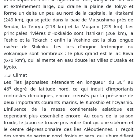
et extrêmement large, qui draine la plaine de Tokyo et
forme un delta un peu au nord de la capitale, la Kitakami
(249 km), qui se jette dans la baie de Matsushima près de
Sendai, la Tenryu (213 km) et la Mogami (229 km). Les
principales rivières d’Hokkaido sont l’Ishikari (268 km), la
Teshio et la Tokachi ; enfin la Yoshino est la plus longue
rivière de Shikoku. Les lacs d’origine tectonique ou
volcanique sont nombreux : le plus grand est le lac Biwa
(670 km²), qui alimente en eau douce les villes d’Osaka et
Kyoto.
2.
3
Climat
e
Les îles japonaises s’étendent en longueur du 30
au
e
46
degré de latitude nord, ce qui induit d’importants
contrastes climatiques, encore creusés par la présence de
deux importants courants marins, le Kuroshio et l’Oyashio.
L’influence de la masse continentale asiatique est
cependant plus essentielle encore. Au cours de la saison
froide, le Japon se trouve pris entre l’anticyclone sibérien et
le centre dépressionnaire des îles Aléoutiennes. Il reçoit
des vents de secteur nord, froids et secs, qui s’humidifient