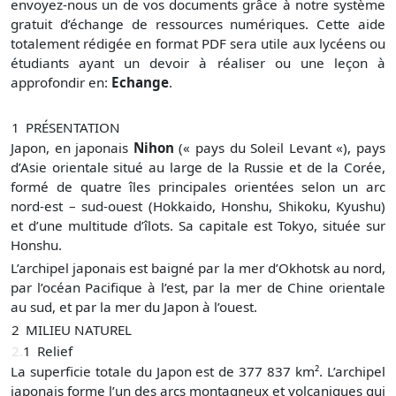
envoyez-nous un de vos documents grâce à notre système
gratuit
d’échange de ressources numériques. Cette aide
totalement rédigée en format PDF sera utile aux lycéens ou
étudiants ayant un devoir à réaliser ou une leçon à
approfondir en:
Echange
.
1
PRÉSENTATION
Japon
, en japonais
Nihon
(« pays du Soleil Levant «), pays
d’Asie orientale situé au large de la Russie et de la Corée,
formé de quatre îles principales orientées selon un arc
nord-est – sud-ouest (Hokkaido, Honshu, Shikoku, Kyushu)
et d’une multitude d’îlots. Sa capitale est Tokyo, située sur
Honshu.
L’archipel japonais est baigné par la mer d’Okhotsk au nord,
par l’océan Pacifique à l’est, par la mer de Chine orientale
au sud, et par la mer du Japon à l’ouest.
2
MILIEU NATUREL
2.
1
Relief
La superficie totale du Japon est de 377 837 km². L’archipel
japonais forme l’un des arcs montagneux et volcaniques qui