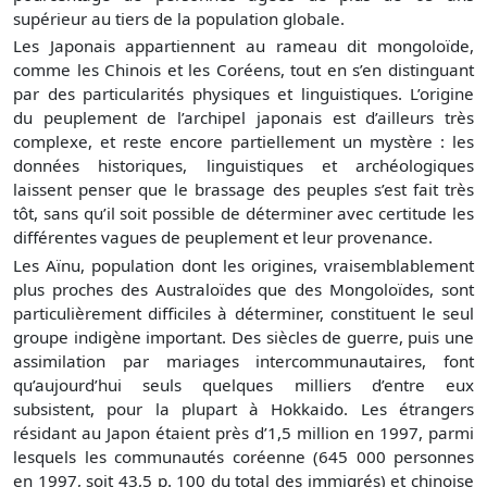
supérieur au tiers de la population globale.
Les Japonais appartiennent au rameau dit mongoloïde,
comme les Chinois et les Coréens, tout en s’en distinguant
par des particularités physiques et linguistiques. L’origine
du peuplement de l’archipel japonais est d’ailleurs très
complexe, et reste encore partiellement un mystère : les
données historiques, linguistiques et archéologiques
laissent penser que le brassage des peuples s’est fait très
tôt, sans qu’il soit possible de déterminer avec certitude les
différentes vagues de peuplement et leur provenance.
Les Aïnu, population dont les origines, vraisemblablement
plus proches des Australoïdes que des Mongoloïdes, sont
particulièrement difficiles à déterminer, constituent le seul
groupe indigène important. Des siècles de guerre, puis une
assimilation par mariages intercommunautaires, font
qu’aujourd’hui seuls quelques milliers d’entre eux
subsistent, pour la plupart à Hokkaido. Les étrangers
résidant au Japon étaient près d’1,5 million en 1997, parmi
lesquels les communautés coréenne (645 000 personnes
en 1997, soit 43,5 p. 100 du total des immigrés) et chinoise