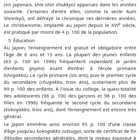
(en japonais,
shin-shin shukkyo
) apparues dans les années
soixante. Certaines d’entre elles, comme la secte Aum
Shinrikyô, ont défrayé la chronique ces dernières années.
e
Le christianisme, implanté au Japon depuis le
XVI
siècle,
est pratiqué par moins de 4 p. 100 de la population.
3.
5
Éducation
Au Japon, l’enseignement est gratuit et obligatoire entre
l’âge de 6 ans et 15 ans. La plupart des jeunes enfants
(63 p. 100 en 1996) fréquentent cependant le jardin
d’enfants
(yojien)
avant d’entrer à l’école primaire
(shogakko).
Le cycle primaire (six ans), puis le premier cycle
du secondaire (
chugakko
, trois ans), scolarisent plus de
99 p. 100 des enfants. À l’issue du collège, la quasi-totalité
des adolescents (96 p. 100 des garçons et 98 p. 100 des
filles en 1996) fréquente le second cycle du secondaire
(
kokogakko
, trois ans), dont l’enseignement est encore très
général.
Le Japon emmène ainsi environ 95 p. 100 d’une classe
d’âge jusqu’au
kokogakko sotsugyo,
sorte de certificat de fin
d’études secondaires générales, dont le niveau équivaut à