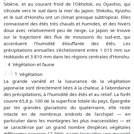
Sibérie, et au courant froid de l’Okhotsk, ou Oyashio, qui
s’écoule vers le sud dans la mer du Japon. Shikoku, Kyushu
et le sud d’Honshu ont un climat presque subtropical. Elles
connaissent des étés très chauds et humides, et des hivers
doux avec relativement peu de neige. Le Japon se trouve
sur la trajectoire des flux de moussons du sud-est, qui
accentuent l’humidité étouffante des étés. Les
précipitations annuelles s’échelonnent entre 1 015 mm sur
Hokkaido et 3 810 mm dans les régions centrales d’Honshu.
2.
4
Végétation et faune
2.4.
1
Végétation
La grande variété et la luxuriance de la végétation
japonaise sont directement liées à la chaleur, à l’abondance
des précipitations, à l’humidité des étés et au relief. La forêt
couvre 65,8 p. 100 de la superficie totale du pays. Épargnée
par les grandes glaciations du quaternaire, elle reste
intacte en de nombreux endroits de l’archipel — en
particulier dans les montagnes les plus inaccessibles — et
se caractérise par un grand nombre d’espèces végétales
différentes (environ 17 000), parmi lesquelles une majorité