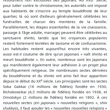
résolument non exclusives des Japonais. Au
XVII
siècle,
pour lutter contre le christianisme, les autorités ont imposé
aux habitants de s’inscrire au temple bouddhiste de leur
quartier, là où sont d’ailleurs généralement célébrées les
funérailles de chacun des membres de la famille.
Parallèlement, les étapes essentielles de la vie (naissance,
passage à l’âge adulte, mariage) peuvent être célébrées au
sanctuaire shinto, tandis que les croyances populaires
restent fortement teintées de taoïsme et de confucianisme.
Les habitudes restent aujourd’hui encore très vivantes,
aussi est-il coutume de dire qu’un Japonais « naît shinto et
meurt bouddhiste «. En outre, nombreux sont les Japonais
qui manifestent également leur adhésion à un projet plus
spécifiquement religieux. De nombreuses sectes dérivées
du bouddhisme et du shinto ont ainsi fait leur apparition
e
depuis le début du
XX
siècle. Les principales sont les sectes
Soka Gakkai (16 millions de fidèles) fondée en 1930,
Richokoseikai (6,5 millions de fidèles) fondée en 1938, et
Omotokyo (2 millions de fidèles) fondée en 1892. À ces
nouvelles sectes (en japonais « nouvelles religions «,
shin
shukkyo
), il faut ajouter les « nouvelles nouvelles religions «