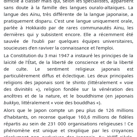
difficile à classer mais qui, selon les spécialistes, appartient
sans doute à la famille des langues ouralo-altaïques. La
langue des Aïnu, très différente de la langue japonaise, a
pratiquement disparu. C’est une langue uniquement orale,
parlée à Hokkaido par de rares communautés Aïnu, les
dernières qui y subsistent encore. Elle a récemment été
sauvée de l’oubli par quelques équipes universitaires,
soucieuses d’en raviver la connaissance et l’emploi.
La Constitution du 3 mai 1947 a instauré les principes de la
laïcité de l’État, de la liberté de conscience et de la liberté
de culte. Le sentiment religieux japonais est
particulièrement diffus et éclectique. Les deux principales
religions des Japonais sont le shinto (littéralement « voie
des divinités «), religion fondée sur la vénération des
ancêtres et de la nature, et le bouddhisme (en japonais
bukkyo,
littéralement « voie des bouddhas «).
Alors que le Japon compte un peu plus de 126 millions
d’habitants, on recense quelque 160,6 millions de fidèles
répartis au sein de 231 000 organisations religieuses ! Ce
phénomène est unique et s’explique par les croyances
e