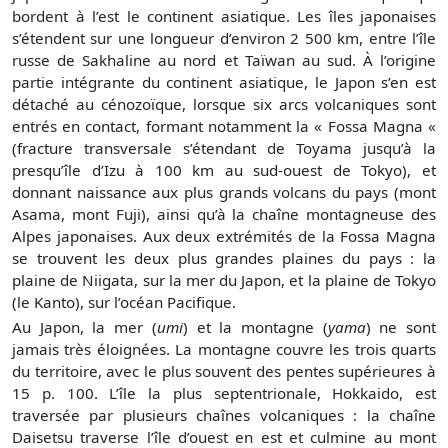
bordent à l’est le continent asiatique. Les îles japonaises
s’étendent sur une longueur d’environ 2 500 km, entre l’île
russe de Sakhaline au nord et Taïwan au sud. À l’origine
partie intégrante du continent asiatique, le Japon s’en est
détaché au cénozoïque, lorsque six arcs volcaniques sont
entrés en contact, formant notamment la « Fossa Magna «
(fracture transversale s’étendant de Toyama jusqu’à la
presqu’île d’Izu à 100 km au sud-ouest de Tokyo), et
donnant naissance aux plus grands volcans du pays (mont
Asama, mont Fuji), ainsi qu’à la chaîne montagneuse des
Alpes japonaises. Aux deux extrémités de la Fossa Magna
se trouvent les deux plus grandes plaines du pays : la
plaine de Niigata, sur la mer du Japon, et la plaine de Tokyo
(le Kanto), sur l’océan Pacifique.
Au Japon, la mer (
umi
) et la montagne (
yama
) ne sont
jamais très éloignées. La montagne couvre les trois quarts
du territoire, avec le plus souvent des pentes supérieures à
15 p. 100. L’île la plus septentrionale, Hokkaido, est
traversée par plusieurs chaînes volcaniques : la chaîne
Daisetsu traverse l’île d’ouest en est et culmine au mont