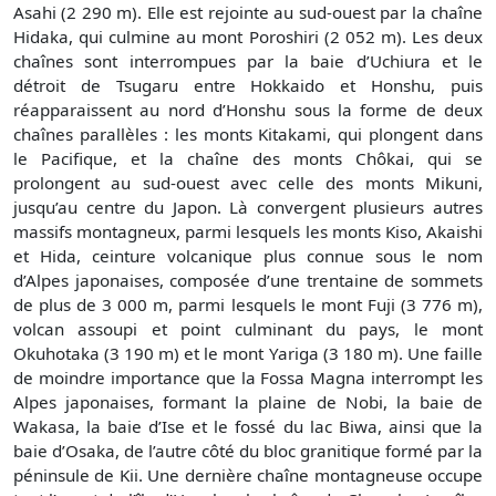
Asahi (2 290 m). Elle est rejointe au sud-ouest par la chaîne
Hidaka, qui culmine au mont Poroshiri (2 052 m). Les deux
chaînes sont interrompues par la baie d’Uchiura et le
détroit de Tsugaru entre Hokkaido et Honshu, puis
réapparaissent au nord d’Honshu sous la forme de deux
chaînes parallèles : les monts Kitakami, qui plongent dans
le Pacifique, et la chaîne des monts Chôkai, qui se
prolongent au sud-ouest avec celle des monts Mikuni,
jusqu’au centre du Japon. Là convergent plusieurs autres
massifs montagneux, parmi lesquels les monts Kiso, Akaishi
et Hida, ceinture volcanique plus connue sous le nom
d’Alpes japonaises, composée d’une trentaine de sommets
de plus de 3 000 m, parmi lesquels le mont Fuji (3 776 m),
volcan assoupi et point culminant du pays, le mont
Okuhotaka (3 190 m) et le mont Yariga (3 180 m). Une faille
de moindre importance que la Fossa Magna interrompt les
Alpes japonaises, formant la plaine de Nobi, la baie de
Wakasa, la baie d’Ise et le fossé du lac Biwa, ainsi que la
baie d’Osaka, de l’autre côté du bloc granitique formé par la
péninsule de Kii. Une dernière chaîne montagneuse occupe