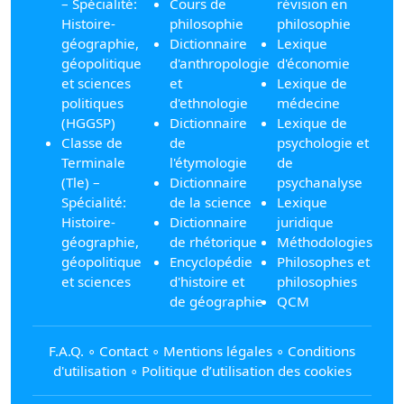
– Spécialité:
Cours de
révision en
Histoire-
philosophie
philosophie
géographie,
Dictionnaire
Lexique
géopolitique
d'anthropologie
d'économie
et sciences
et
Lexique de
politiques
d'ethnologie
médecine
(HGGSP)
Dictionnaire
Lexique de
Classe de
de
psychologie et
Terminale
l'étymologie
de
(Tle) –
Dictionnaire
psychanalyse
Spécialité:
de la science
Lexique
Histoire-
Dictionnaire
juridique
géographie,
de rhétorique
Méthodologies
géopolitique
Encyclopédie
Philosophes et
et sciences
d'histoire et
philosophies
de géographie
QCM
F.A.Q.
∘
Contact
∘
Mentions légales
∘
Conditions
d'utilisation
∘
Politique d’utilisation des cookies