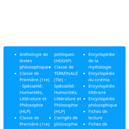
Anthologie de
politiques
Encyclopédie
textes
(HGGSP)
de la
philosophiques
Classe de
mythologie
Classe de
TERMINALE
Encyclopédie
Première (1re)
(Tle) –
du cinéma
- Spécialité:
Spécialité:
Encyclopédie
Humanités,
Humanités,
littéraire
Littérature et
Littérature et
Encyclopédie
Philosophie
Philosophie
philosophique
(HLP)
(HLP)
Fiches de
Classe de
Corrigés de
lecture
Première (1re)
philosophie
Fiches de