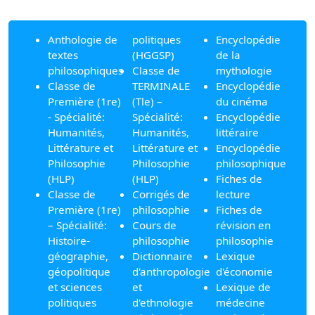
Anthologie de
politiques
Encyclopédie
textes
(HGGSP)
de la
philosophiques
Classe de
mythologie
Classe de
TERMINALE
Encyclopédie
Première (1re)
(Tle) –
du cinéma
- Spécialité:
Spécialité:
Encyclopédie
Humanités,
Humanités,
littéraire
Littérature et
Littérature et
Encyclopédie
Philosophie
Philosophie
philosophique
(HLP)
(HLP)
Fiches de
Classe de
Corrigés de
lecture
Première (1re)
philosophie
Fiches de
– Spécialité:
Cours de
révision en
Histoire-
philosophie
philosophie
géographie,
Dictionnaire
Lexique
géopolitique
d'anthropologie
d'économie
et sciences
et
Lexique de
politiques
d'ethnologie
médecine