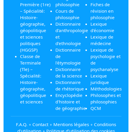
Première (1re)
philosophie
Fiches de
– Spécialité:
Cours de
révision en
Histoire-
philosophie
philosophie
géographie,
Dictionnaire
Lexique
géopolitique
d'anthropologie
d'économie
et sciences
et
Lexique de
politiques
d'ethnologie
médecine
(HGGSP)
Dictionnaire
Lexique de
Classe de
de
psychologie et
Terminale
l'étymologie
de
(Tle) –
Dictionnaire
psychanalyse
Spécialité:
de la science
Lexique
Histoire-
Dictionnaire
juridique
géographie,
de rhétorique
Méthodologies
géopolitique
Encyclopédie
Philosophes et
et sciences
d'histoire et
philosophies
de géographie
QCM
F.A.Q.
∘
Contact
∘
Mentions légales
∘
Conditions
d'utilisation
∘
Politique d’utilisation des cookies