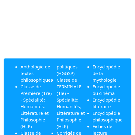
Anthologie de
politiques
Encyclopédie
textes
(HGGSP)
de la
philosophiques
Classe de
mythologie
Classe de
TERMINALE
Encyclopédie
Première (1re)
(Tle) –
du cinéma
- Spécialité:
Spécialité:
Encyclopédie
Humanités,
Humanités,
littéraire
Littérature et
Littérature et
Encyclopédie
Philosophie
Philosophie
philosophique
(HLP)
(HLP)
Fiches de
Classe de
Corrigés de
lecture