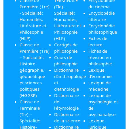
Classe de
TERMINALE
Encyclopédie
Première (1re)
(Tle) –
du cinéma
- Spécialité:
Spécialité:
Encyclopédie
Humanités,
Humanités,
littéraire
Littérature et
Littérature et
Encyclopédie
Philosophie
Philosophie
philosophique
(HLP)
(HLP)
Fiches de
Classe de
Corrigés de
lecture
Première (1re)
philosophie
Fiches de
– Spécialité:
Cours de
révision en
Histoire-
philosophie
philosophie
géographie,
Dictionnaire
Lexique
géopolitique
d'anthropologie
d'économie
et sciences
et
Lexique de
politiques
d'ethnologie
médecine
(HGGSP)
Dictionnaire
Lexique de
Classe de
de
psychologie et
Terminale
l'étymologie
de
(Tle) –
Dictionnaire
psychanalyse
Spécialité:
de la science
Lexique
Histoire-
Dictionnaire
juridique