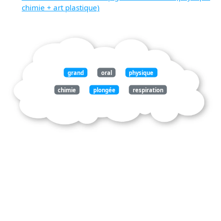
chimie + art plastique)
grand
oral
physique
chimie
plongée
respiration
réguler
sanguin