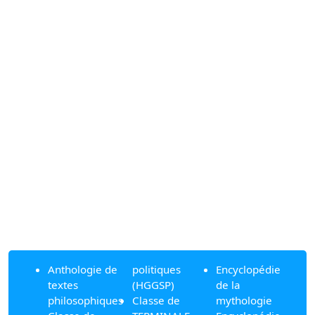
Anthologie de
politiques
Encyclopédie
textes
(HGGSP)
de la
philosophiques
Classe de
mythologie