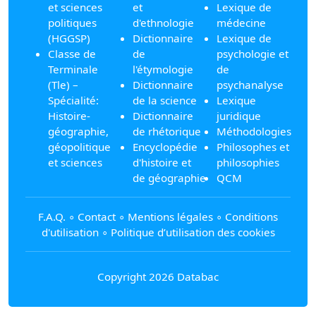
et sciences
et
Lexique de
politiques
d'ethnologie
médecine
(HGGSP)
Dictionnaire
Lexique de
Classe de
de
psychologie et
Terminale
l'étymologie
de
(Tle) –
Dictionnaire
psychanalyse
Spécialité:
de la science
Lexique
Histoire-
Dictionnaire
juridique
géographie,
de rhétorique
Méthodologies
géopolitique
Encyclopédie
Philosophes et
et sciences
d'histoire et
philosophies
de géographie
QCM
F.A.Q.
∘
Contact
∘
Mentions légales
∘
Conditions
d'utilisation
∘
Politique d’utilisation des cookies
Copyright 2026 Databac