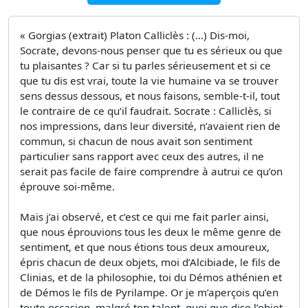
« Gorgias (extrait) Platon Calliclès : (…) Dis-moi,
Socrate, devons-nous penser que tu es sérieux ou que
tu plaisantes ? Car si tu parles sérieusement et si ce
que tu dis est vrai, toute la vie humaine va se trouver
sens dessus dessous, et nous faisons, semble-t-il, tout
le contraire de ce qu’il faudrait. Socrate : Calliclès, si
nos impressions, dans leur diversité, n’avaient rien de
commun, si chacun de nous avait son sentiment
particulier sans rapport avec ceux des autres, il ne
serait pas facile de faire comprendre à autrui ce qu’on
éprouve soi-même.
Mais j’ai observé, et c’est ce qui me fait parler ainsi,
que nous éprouvions tous les deux le même genre de
sentiment, et que nous étions tous deux amoureux,
épris chacun de deux objets, moi d’Alcibiade, le fils de
Clinias, et de la philosophie, toi du Démos athénien et
de Démos le fils de Pyrilampe. Or je m’aperçois qu’en
toute occasion, malgré ton talent, quoi que dise l’objet