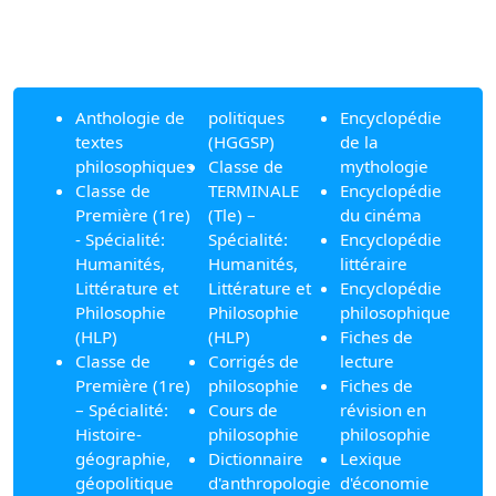
Anthologie de
politiques
Encyclopédie
textes
(HGGSP)
de la
philosophiques
Classe de
mythologie
Classe de
TERMINALE
Encyclopédie
Première (1re)
(Tle) –
du cinéma
- Spécialité:
Spécialité:
Encyclopédie
Humanités,
Humanités,
littéraire
Littérature et
Littérature et
Encyclopédie
Philosophie
Philosophie
philosophique
(HLP)
(HLP)
Fiches de
Classe de
Corrigés de
lecture
Première (1re)
philosophie
Fiches de
– Spécialité:
Cours de
révision en
Histoire-
philosophie
philosophie
géographie,
Dictionnaire
Lexique
géopolitique
d'anthropologie
d'économie