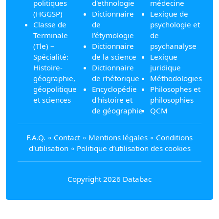
politiques
d'ethnologie
médecine
(HGGSP)
Dictionnaire
Lexique de
Classe de
de
psychologie et
Terminale
l'étymologie
de
(Tle) –
Dictionnaire
psychanalyse
Spécialité:
de la science
Lexique
Histoire-
Dictionnaire
juridique
géographie,
de rhétorique
Méthodologies
géopolitique
Encyclopédie
Philosophes et
et sciences
d'histoire et
philosophies
de géographie
QCM
F.A.Q.
∘
Contact
∘
Mentions légales
∘
Conditions
d'utilisation
∘
Politique d’utilisation des cookies
Copyright 2026 Databac