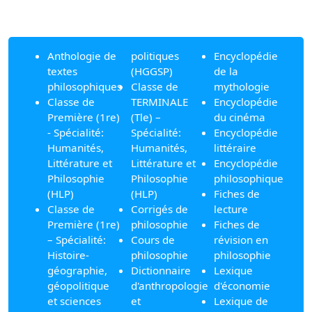
Anthologie de
politiques
Encyclopédie
textes
(HGGSP)
de la
philosophiques
Classe de
mythologie
Classe de
TERMINALE
Encyclopédie
Première (1re)
(Tle) –
du cinéma
- Spécialité:
Spécialité:
Encyclopédie
Humanités,
Humanités,
littéraire
Littérature et
Littérature et
Encyclopédie
Philosophie
Philosophie
philosophique
(HLP)
(HLP)
Fiches de
Classe de
Corrigés de
lecture
Première (1re)
philosophie
Fiches de
– Spécialité:
Cours de
révision en
Histoire-
philosophie
philosophie
géographie,
Dictionnaire
Lexique
géopolitique
d'anthropologie
d'économie
et sciences
et
Lexique de