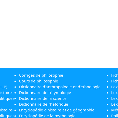
Corrigés de philosophie
Fic
Cours de philosophie
Fic
HLP)
Dictionnaire d'anthropologie et d'ethnologie
Lex
istoire-
Dictionnaire de l'étymologie
Lex
litiques
Dictionnaire de la science
Lex
Dictionnaire de rhétorique
Lex
istoire-
Encyclopédie d'histoire et de géographie
Mét
litiques
Encyclopédie de la mythologie
Phi