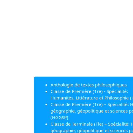
Anthologie de textes philosophiques
Classe de Première (1re) - Spécialité:
Humanités, Littérature et Philosophie (
Classe de Première (1re) – Spécialité: H
géographie, géopolitique et sciences po
(HGGSP)
Classe de Terminale (Tle) – Spécialité: H
géographie, géopolitique et sciences po