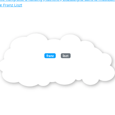
 Franz Liszt
franz
liszt