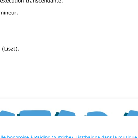
lle hongroise à Raiding (Autriche), Lisztbaigna dans la musique