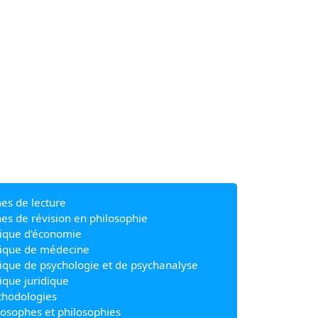
hes de lecture
hes de révision en philosophie
ique d'économie
ique de médecine
ique de psychologie et de psychanalyse
ique juridique
hodologies
losophes et philosophies