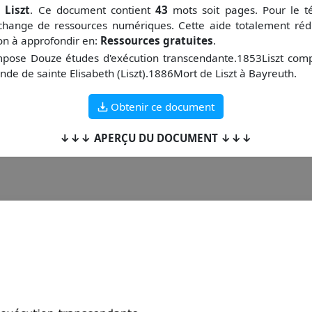
 Liszt
. Ce document contient
43
mots soit
pages. Pour le t
change de ressources numériques. Cette aide totalement réd
çon à approfondir en:
Ressources gratuites
.
ompose Douze études d'exécution transcendante.1853Liszt co
de de sainte Elisabeth (Liszt).1886Mort de Liszt à Bayreuth.
Obtenir ce document
↓↓↓ APERÇU DU DOCUMENT ↓↓↓