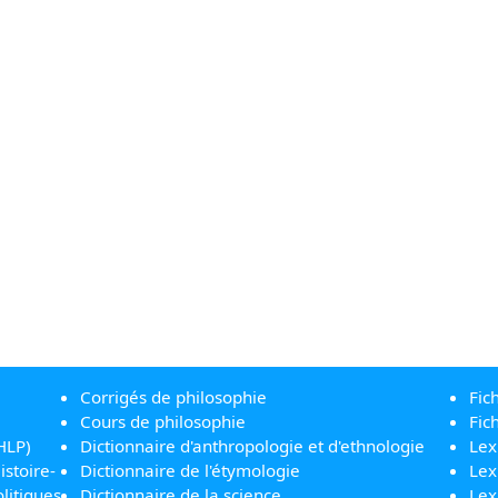
Corrigés de philosophie
Fic
Cours de philosophie
Fic
HLP)
Dictionnaire d'anthropologie et d'ethnologie
Lex
istoire-
Dictionnaire de l'étymologie
Lex
litiques
Dictionnaire de la science
Lex