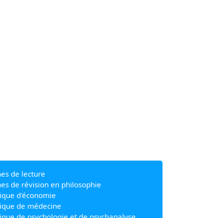
hes de lecture
hes de révision en philosophie
ique d'économie
ique de médecine
ique de psychologie et de psychanalyse