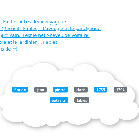
, Fables, « Les deux voyageurs »
Recueil : Fables) - L'aveugle et le paralytique
crivain, il est le petit-neveu de Voltaire.
re et le jardinier », Fables
laris de
florian
jean
pierre
claris
1755
1794
extraits
fables