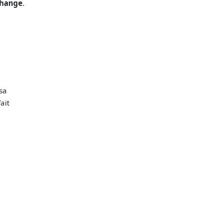
hange
.
sa
ait