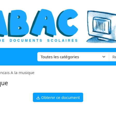
ancais A la musique
que
Obtenir ce document