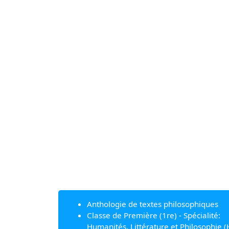
Anthologie de textes philosophiques
Classe de Première (1re) - Spécialité:
Humanités, Littérature et Philosophie (