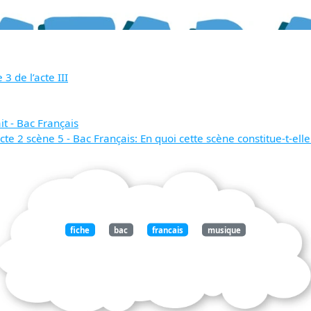
de l’acte III
ait - Bac Français
te 2 scène 5 - Bac Français: En quoi cette scène constitue-t-ell
fiche
bac
francais
musique