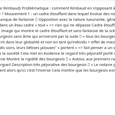
ur Rimbaud) Problématique : comment Rimbaud en s'opposant à l
liberté ? Mouvement 1 : un cadre étouffant dans lequel évolue des
manque de fantaisie  Opposition avec la nature luxuriante, gé
s dans un étau cadre « tout » => rien qui ne dépasse Cadre étouf
 Image qui montre le cadre étouffant et sans fantaisie de la scè
rgeois sans âme qui arriveront par la suite  « tous les bourge
rit dans leur globalité et non en tant qu’individu + effet de mas
is soirs, leurs bêtises jalouses” « portent » => fait penser a un 
s la société Cela met en évidence le regard très péjoratif porté
ène Montre la rigidité des bourgeois  « Autour, aux premiers r
 orgueil Description très péjorative des bourgeois  « Le notaire
 alors qu’ici c’est l’inverse Cela montre que les bourgeois exis