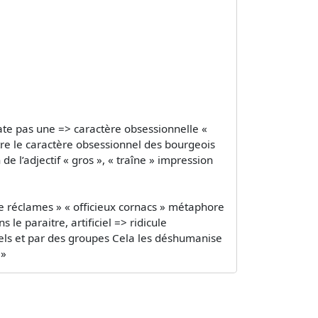
 rate pas une => caractère obsessionnelle «
ntre le caractère obsessionnel des bourgeois
e l’adjectif « gros », « traîne » impression
 de réclames » « officieux cornacs » métaphore
e paraitre, artificiel => ridicule
riels et par des groupes Cela les déshumanise
 »