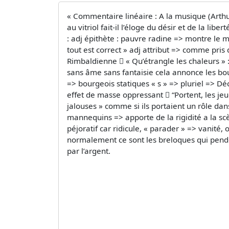
« Commentaire linéaire : A la musique (Arth
au vitriol fait-il l’éloge du désir et de la 
: adj épithète : pauvre radine => montre le 
tout est correct » adj attribut => comme pri
Rimbaldienne  « Qu’étrangle les chaleurs » :
sans âme sans fantaisie cela annonce les bou
=> bourgeois statiques « s » => pluriel => Déc
effet de masse oppressant  “Portent, les jeud
jalouses » comme si ils portaient un rôle dan
mannequins => apporte de la rigidité a la sc
péjoratif car ridicule, « parader » => vanité,
normalement ce sont les breloques qui pendent
par l’argent.