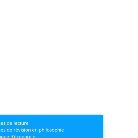
hes de lecture
hes de révision en philosophie
ique d'économie