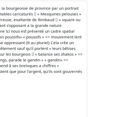
a bourgeoisie de province par un portrait
 notables caricaturés  « Mesquines pelouses »
néreuse, exaltante de Rimbaud  « square ou
fant s’opposant a la grande nature
ne Ici nous est présenté un cadre spatial
ois poussifs» « poussifs » => mouvement lent
se oppressant (tt au pluriel) Cela crée un
vêtement sauf qu’il portent « leurs bêtises
 sur les bourgeois  « balance ses shakos » =>
angs, parade le gandin » « gandin» =>
 pend à ses breloques a chiffres »
tent que pour l’argent, qu’ils sont gouvernés