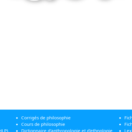
Corrigés de philosophie
Fic
Cours de philosophie
Fic
HLP)
Dictionnaire d'anthropologie et d'ethnologie
Lex