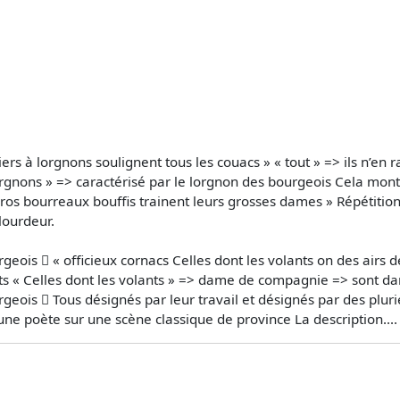
iers à lorgnons soulignent tous les couacs » « tout » => ils n’en
 lorgnons » => caractérisé par le lorgnon des bourgeois Cela mo
gros bourreaux bouffis trainent leurs grosses dames » Répétition d
lourdeur.
geois  « officieux cornacs Celles dont les volants on des airs
« Celles dont les volants » => dame de compagnie => sont dans l
rgeois  Tous désignés par leur travail et désignés par des plu
eune poète sur une scène classique de province La description....