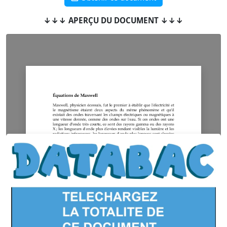
↓↓↓ APERÇU DU DOCUMENT ↓↓↓