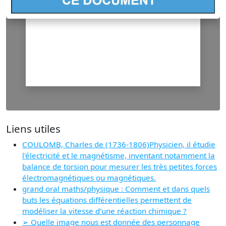
Liens utiles
COULOMB, Charles de (1736-1806)Physicien, il étudie
l'électricité et le magnétisme, inventant notamment la
balance de torsion pour mesurer les très petites forces
électromagnétiques ou magnétiques.
grand oral maths/physique : Comment et dans quels
buts les équations différentielles permettent de
modéliser la vitesse d’une réaction chimique ?
➢ Quelle image nous est donnée des personnage