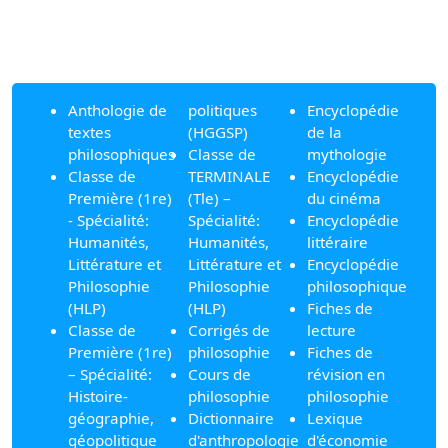
Anthologie de
politiques
Encyclopédie
textes
(HGGSP)
de la
philosophiques
Classe de
mythologie
Classe de
TERMINALE
Encyclopédie
Première (1re)
(Tle) –
du cinéma
- Spécialité:
Spécialité:
Encyclopédie
Humanités,
Humanités,
littéraire
Littérature et
Littérature et
Encyclopédie
Philosophie
Philosophie
philosophique
(HLP)
(HLP)
Fiches de
Classe de
Corrigés de
lecture
Première (1re)
philosophie
Fiches de
– Spécialité:
Cours de
révision en
Histoire-
philosophie
philosophie
géographie,
Dictionnaire
Lexique
géopolitique
d'anthropologie
d'économie