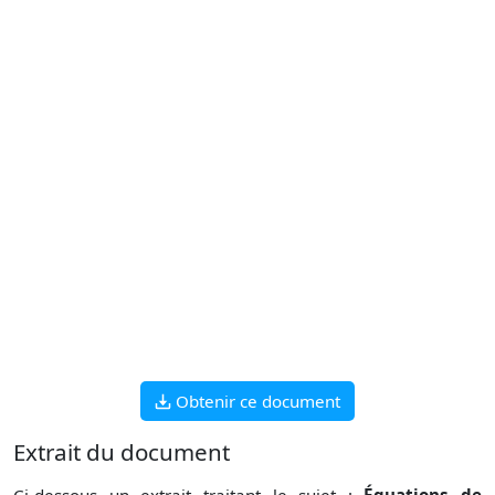
Obtenir ce document
Extrait du document
Ci-dessous un extrait traitant le sujet :
Équations de