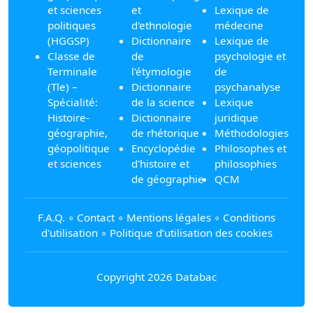
et sciences
et
Lexique de
politiques
d'ethnologie
médecine
(HGGSP)
Dictionnaire
Lexique de
Classe de
de
psychologie et
Terminale
l'étymologie
de
(Tle) –
Dictionnaire
psychanalyse
Spécialité:
de la science
Lexique
Histoire-
Dictionnaire
juridique
géographie,
de rhétorique
Méthodologies
géopolitique
Encyclopédie
Philosophes et
et sciences
d'histoire et
philosophies
de géographie
QCM
F.A.Q.
∘
Contact
∘
Mentions légales
∘
Conditions
d'utilisation
∘
Politique d’utilisation des cookies
Copyright 2026 Databac