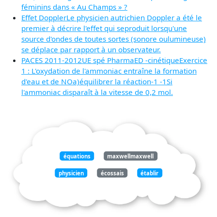
féminins dans « Au Champs » ?
Effet DopplerLe physicien autrichien Doppler a été le
premier à décrire l'effet qui seproduit lorsqu'une
source d'ondes de toutes sortes (sonore oulumineuse)
se déplace par rapport à un observateur.
PACES 2011-2012UE spé PharmaED -cinétiqueExercice
1 : L'oxydation de l'ammoniac entraîne la formation
d'eau et de NOa)équilibrer la réaction-1 -1Si
l'ammoniac disparaît à la vitesse de 0,2 mol.
équations
maxwellmaxwell
physicien
écossais
établir
électricité
etle
magnétisme
aspects
phénomène
ilexistait