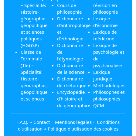
– Spécialité:
Cours de
révision en
Histoire-
philosophie
philosophie
géographie,
Dictionnaire
Lexique
géopolitique
d'anthropologie
d'économie
et sciences
et
Lexique de
politiques
d'ethnologie
médecine
(HGGSP)
Dictionnaire
Lexique de
Classe de
de
psychologie et
Terminale
l'étymologie
de
(Tle) –
Dictionnaire
psychanalyse
Spécialité:
de la science
Lexique
Histoire-
Dictionnaire
juridique
géographie,
de rhétorique
Méthodologies
géopolitique
Encyclopédie
Philosophes et
et sciences
d'histoire et
philosophies
de géographie
QCM
F.A.Q.
∘
Contact
∘
Mentions légales
∘
Conditions
d'utilisation
∘
Politique d’utilisation des cookies