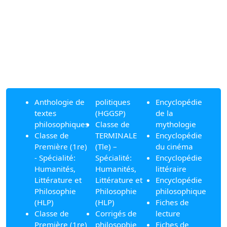
Anthologie de
politiques
Encyclopédie
textes
(HGGSP)
de la
philosophiques
Classe de
mythologie
Classe de
TERMINALE
Encyclopédie
Première (1re)
(Tle) –
du cinéma
- Spécialité:
Spécialité:
Encyclopédie
Humanités,
Humanités,
littéraire
Littérature et
Littérature et
Encyclopédie
Philosophie
Philosophie
philosophique
(HLP)
(HLP)
Fiches de
Classe de
Corrigés de
lecture
Première (1re)
philosophie
Fiches de