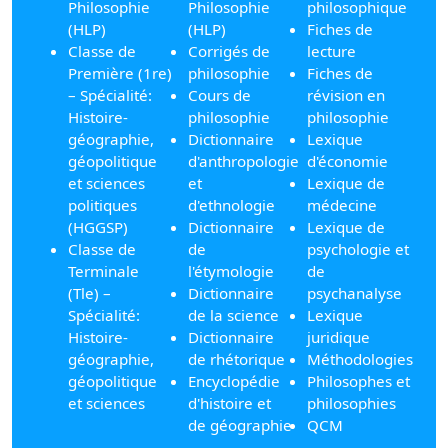
Philosophie
Philosophie
philosophique
(HLP)
(HLP)
Fiches de
Classe de
Corrigés de
lecture
Première (1re)
philosophie
Fiches de
– Spécialité:
Cours de
révision en
Histoire-
philosophie
philosophie
géographie,
Dictionnaire
Lexique
géopolitique
d'anthropologie
d'économie
et sciences
et
Lexique de
politiques
d'ethnologie
médecine
(HGGSP)
Dictionnaire
Lexique de
Classe de
de
psychologie et
Terminale
l'étymologie
de
(Tle) –
Dictionnaire
psychanalyse
Spécialité:
de la science
Lexique
Histoire-
Dictionnaire
juridique
géographie,
de rhétorique
Méthodologies
géopolitique
Encyclopédie
Philosophes et
et sciences
d'histoire et
philosophies
de géographie
QCM