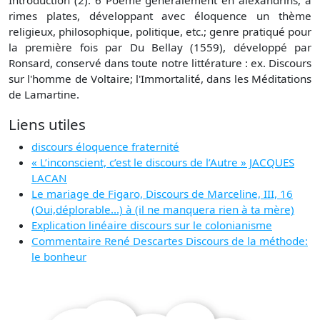
Introduction (2). 6 Poème généralement en alexandrins, à
rimes plates, développant avec éloquence un thème
religieux, philosophique, politique, etc.; genre pratiqué pour
la première fois par Du Bellay (1559), développé par
Ronsard, conservé dans toute notre littérature : ex. Discours
sur l'homme de Voltaire; l'Immortalité, dans les Méditations
de Lamartine.
Liens utiles
discours éloquence fraternité
« L’inconscient, c’est le discours de l’Autre » JACQUES
LACAN
Le mariage de Figaro, Discours de Marceline, III, 16
(Oui,déplorable...) à (il ne manquera rien à ta mère)
Explication linéaire discours sur le colonianisme
Commentaire René Descartes Discours de la méthode:
le bonheur