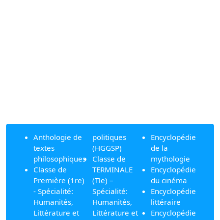
Anthologie de
politiques
Encyclopédie
textes
(HGGSP)
de la
philosophiques
Classe de
mythologie
Classe de
TERMINALE
Encyclopédie
Première (1re)
(Tle) –
du cinéma
- Spécialité:
Spécialité:
Encyclopédie
Humanités,
Humanités,
littéraire
Littérature et
Littérature et
Encyclopédie