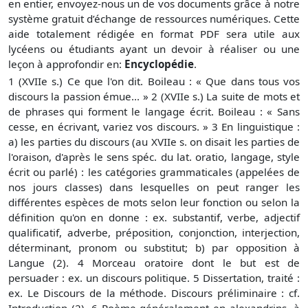
en entier, envoyez-nous un de vos documents grâce à notre
système gratuit
d’échange de ressources numériques. Cette
aide totalement rédigée en format PDF sera utile aux
lycéens ou étudiants ayant un devoir à réaliser ou une
leçon à approfondir en:
Encyclopédie
.
1 (XVIIe s.) Ce que l'on dit. Boileau : « Que dans tous vos
discours la passion émue... » 2 (XVIIe s.) La suite de mots et
de phrases qui forment le langage écrit. Boileau : « Sans
cesse, en écrivant, variez vos discours. » 3 En linguistique :
a) les parties du discours (au XVIIe s. on disait les parties de
l'oraison, d'après le sens spéc. du lat. oratio, langage, style
écrit ou parlé) : les catégories grammaticales (appelées de
nos jours classes) dans lesquelles on peut ranger les
différentes espèces de mots selon leur fonction ou selon la
définition qu'on en donne : ex. substantif, verbe, adjectif
qualificatif, adverbe, préposition, conjonction, interjection,
déterminant, pronom ou substitut; b) par opposition à
Langue (2). 4 Morceau oratoire dont le but est de
persuader : ex. un discours politique. 5 Dissertation, traité :
ex. Le Discours de la méthode. Discours préliminaire : cf.