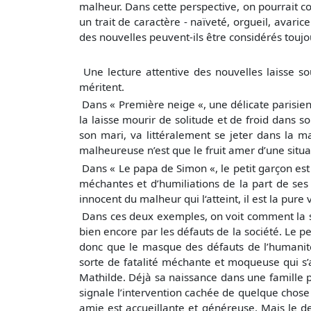
malheur. Dans cette perspective, on pourrait c
un trait de caractère - naïveté, orgueil, ava
des nouvelles peuvent-ils être considérés toujo
Une lecture attentive des nouvelles laisse s
méritent.
Dans « Première neige «, une délicate parisie
la laisse mourir de solitude et de froid dans 
son mari, va littéralement se jeter dans la 
malheureuse n’est que le fruit amer d’une situa
Dans « Le papa de Simon «, le petit garçon es
méchantes et d’humiliations de la part de ses 
innocent du malheur qui l‘atteint, il est la pur
Dans ces deux exemples, on voit comment la s
bien encore par les défauts de la société. Le pe
donc que le masque des défauts de l’humanité
sorte de fatalité méchante et moqueuse qui s’a
Mathilde. Déjà sa naissance dans une famille p
signale l’intervention cachée de quelque chose
amie est accueillante et généreuse. Mais le d