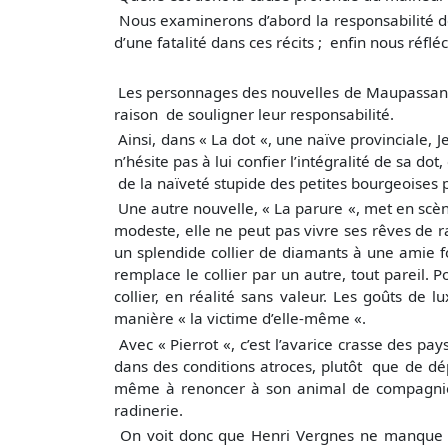
Nous examinerons d’abord la responsabilité d
d’une fatalité dans ces récits ; enfin nous réfl
Les personnages des nouvelles de Maupassant 
raison de souligner leur responsabilité.
Ainsi, dans « La dot «, une naïve provinciale,
n’hésite pas à lui confier l’intégralité de sa d
de la naïveté stupide des petites bourgeoises pr
Une autre nouvelle, « La parure «, met en scèn
modeste, elle ne peut pas vivre ses rêves de r
un splendide collier de diamants à une amie fo
remplace le collier par un autre, tout pareil. 
collier, en réalité sans valeur. Les goûts de 
manière « la victime d’elle-même «.
Avec « Pierrot «, c’est l’avarice crasse des p
dans des conditions atroces, plutôt que de dép
même à renoncer à son animal de compagnie, 
radinerie.
On voit donc que Henri Vergnes ne manque p