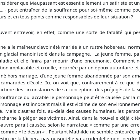
onsidérer que Maupassant est essentiellement un satiriste et u
rice… - peut entraîner de la souffrance pour soi-même comme po
urs et en tous points comme responsables de leur situation ?
ouvent entrevoir, en effet, comme une sorte de fatalité qui pè
nne a le malheur d’avoir été mariée à un rustre hobereau norma
son glacial manoir isolé dans la campagne. La jeune femme, par
maladie et elle finira par mourir d’une pneumonie. Comment ne
tion implacable et cruelle, incarnée par un époux autoritaire et 
t né hors mariage, d’une jeune femme abandonnée par son amant
camarades d’école. Ici, on voit que, contrairement à ce que d
e victime des circonstances de sa conception, des préjugés de la 
ouffrance qui accable le personnage peut être causée par la m
rsonnage est innocent mais il est victime de son environnement r
. Mais d’autres fois, au-delà des causes humaines, les perso
charne à piéger ses victimes. Ainsi, dans la nouvelle déjà cité
auvre parait causée, selon le narrateur, « comme par une erreur 
 comme « le destin « . Pourtant Mathilde ne semble entourée que
estin ne la lâchera pas puisqu’elle va accidentellement perdre