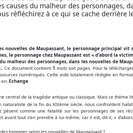
s causes du malheur des personnages, da
s réfléchirez à ce qui se cache derrière l
es nouvelles de Maupassant, le personnage principal vit 
gnes, le personnage chez Maupassant est « d'abord la victi
du malheur des personnages, dans les nouvelles de Maupass
.
. Ce document contient
1
mots soit
pages. Pour le télécharge
ssources numériques. Cette aide totalement rédigée en format 
r en:
Echange
.
ème central de la tragédie antique ou classique. Mais ce thème li
naturaliste de la fin du XIXème siècle, nous confrontent habitu
c pèsent comme une fatalité sur les personnages de ses récit
 avant tout s’en prendre à lui-même, car il est, dit-il, « d’abor
r des hommes selon les nouvelles de Maupassant ?