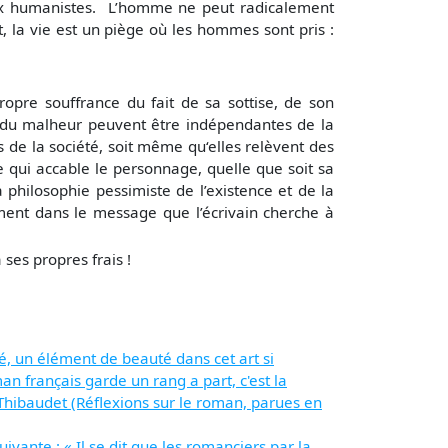
éaux humanistes. L’homme ne peut radicalement
, la vie est un piège où les hommes sont pris :
pre souffrance du fait de sa sottise, de son
 du malheur peuvent être indépendantes de la
s de la société, soit même qu‘elles relèvent des
e qui accable le personnage, quelle que soit sa
a philosophie pessimiste de l’existence et de la
ement dans le message que l’écrivain cherche à
ses propres frais !
ité, un élément de beauté dans cet art si
n français garde un rang a part, c'est la
 Thibaudet (Réflexions sur le roman, parues en
ante : « Il se dit que les romanciers par la