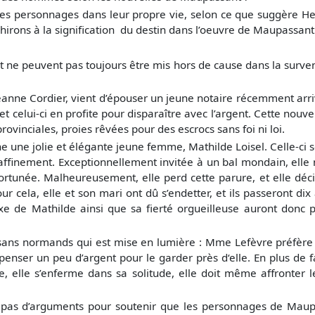
es personnages dans leur propre vie, selon ce que suggère Hen
échirons à la signification du destin dans l’oeuvre de Maupassant
ne peuvent pas toujours être mis hors de cause dans la surve
 Jeanne Cordier, vient d’épouser un jeune notaire récemment arr
ot, et celui-ci en profite pour disparaître avec l’argent. Cette n
ovinciales, proies rêvées pour des escrocs sans foi ni loi.
e une jolie et élégante jeune femme, Mathilde Loisel. Celle-ci 
affinement. Exceptionnellement invitée à un bal mondain, elle n
rtunée. Malheureusement, elle perd cette parure, et elle déci
Pour cela, elle et son mari ont dû s’endetter, et ils passeront d
luxe de Mathilde ainsi que sa fierté orgueilleuse auront donc p
aysans normands qui est mise en lumière : Mme Lefèvre préfère f
enser un peu d’argent pour le garder près d‘elle. En plus de fai
elle s’enferme dans sa solitude, elle doit même affronter le
as d’arguments pour soutenir que les personnages de Maupas