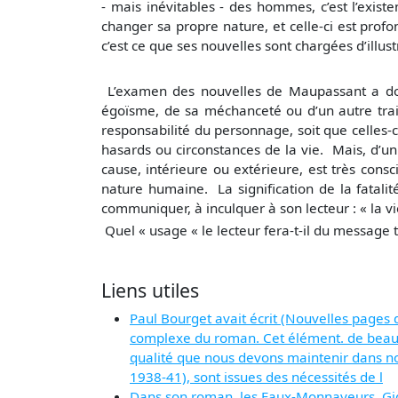
- mais inévitables - des hommes, c’est l’exi
changer sa propre nature, et celle-ci est prof
c’est ce que ses nouvelles sont chargées d’illu
L’examen des nouvelles de Maupassant a donc
égoïsme, de sa méchanceté ou d’un autre tra
responsabilité du personnage, soit que celles-c
hasards ou circonstances de la vie. Mais, d’un
cause, intérieure ou extérieure, est très consc
nature humaine. La signification de la fatali
communiquer, à inculquer à son lecteur : « la 
Quel « usage « le lecteur fera-t-il du message 
Liens utiles
Paul Bourget avait écrit (Nouvelles pages de
complexe du roman. Cet élément. de beauté,
qualité que nous devons maintenir dans nos
1938-41), sont issues des nécessités de l
Dans son roman, les Faux-Monnayeurs, Gide 