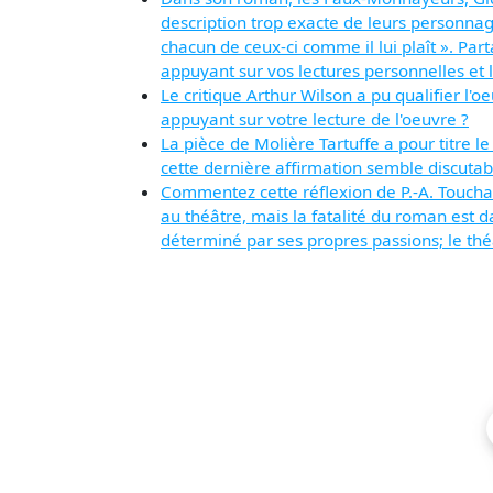
description trop exacte de leurs personnage
chacun de ceux-ci comme il lui plaît ». Pa
appuyant sur vos lectures personnelles et l
Le critique Arthur Wilson a pu qualifier l
appuyant sur votre lecture de l'oeuvre ?
La pièce de Molière Tartuffe a pour titre 
cette dernière affirmation semble discutab
Commentez cette réflexion de P.-A. Touchard
au théâtre, mais la fatalité du roman est 
déterminé par ses propres passions; le th