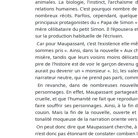
animales. La biologie, l’instinct, l’archaïsme
relations humaines. C’est pourquoi nombre de 
nombreux récits. Parfois, cependant, quelqu
principaux protagonistes du « Papa de Simon « : 
mère célibataire du petit Simon. Il l’épousera
sur la production habituelle de l’écrivain.
Car pour Maupassant, c’est l‘existence elle-mê
sommes pris «. Ainsi, dans la nouvelle « Aux c
misère, tandis que leurs voisins moins délica
pire de l’histoire est de voir le garçon devenu g
aurait pu devenir un « monsieur «. Ici, les va
narrateur neutre, qui ne prend pas parti, comm
En revanche, dans de nombreuses nouvelles
personnages. En effet, Maupassant partageait 
cruelle, et que l‘humanité ne fait que reprod
faire souffrir ses personnages. Ainsi, à la fi
cousin. Mais la fin de la nouvelle, ouverte 
tonalité moqueuse de la narration oriente vers 
On peut donc dire que Maupassant cherche, à tr
n’est donc pas étonnant de constater combien l