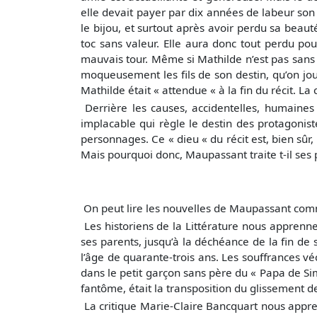
elle devait payer par dix années de labeur son 
le bijou, et surtout après avoir perdu sa beaut
toc sans valeur. Elle aura donc tout perdu pou
mauvais tour. Même si Mathilde n’est pas sans 
moqueusement les fils de son destin, qu’on jo
Mathilde était « attendue « à la fin du récit. 
Derrière les causes, accidentelles, humaine
implacable qui règle le destin des protagoniste
personnages. Ce « dieu « du récit est, bien sûr,
Mais pourquoi donc, Maupassant traite t-il se
On peut lire les nouvelles de Maupassant comm
Les historiens de la Littérature nous apprenn
ses parents, jusqu’à la déchéance de la fin de 
l’âge de quarante-trois ans. Les souffrances v
dans le petit garçon sans père du « Papa de Si
fantôme, était la transposition du glissement d
La critique Marie-Claire Bancquart nous app