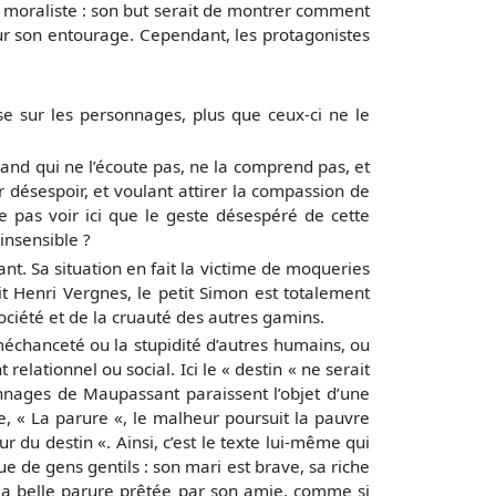
n moraliste : son but serait de montrer comment
ur son entourage. Cependant, les protagonistes
se sur les personnages, plus que ceux-ci ne le
nd qui ne l’écoute pas, ne la comprend pas, et
 désespoir, et voulant attirer la compassion de
 pas voir ici que le geste désespéré de cette
insensible ?
. Sa situation en fait la victime de moqueries
it Henri Vergnes, le petit Simon est totalement
société et de la cruauté des autres gamins.
échanceté ou la stupidité d’autres humains, ou
elationnel ou social. Ici le « destin « ne serait
nnages de Maupassant paraissent l’objet d’une
e, « La parure «, le malheur poursuit la pauvre
du destin «. Ainsi, c’est le texte lui-même qui
 de gens gentils : son mari est brave, sa riche
 la belle parure prêtée par son amie, comme si