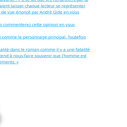
raient laisser chaque lecteur se représenter
int de vue énoncé par André Gide en vous
Vous commenterez cette opinion en vous
ît comme le personnage principal. Toutefois
talité dans le roman comme il y a une fatalité
n tend à nous faire souvenir que l'homme est
nements. »