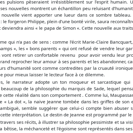
 des pulsions pèseraient irrésistiblement sur l’esprit humain.
ses nouvelles montrent un échantillon peu reluisant d’humanit
e nouvelle vient apporter une lueur dans ce sombre tableau.
le forgeron Philippe, plein d’une bonté virile, saura reconnaître
 et deviendra ainsi « le papa de Simon «. Cette nouvelle aux tra
me qui n‘a pas de sens : comme l’écrit Marie-Claire Bancquart, 
hamps «, les « bons parents « qui ont refusé de vendre leur ga
ts vont retirer un confortable revenu pour avoir vendu leur pr
rand reprocher leur amour à ses parents et les abandonner, car, d
leurs d’humanité sont comme contredites par la cruauté ironiq
e pour mieux laisser le lecteur face à ce dilemme.
, le narrateur adopte un ton moqueur et sarcastique qui re
beaucoup de la philosophie du marquis de Sade, lequel pensait
uire cette réalité dans son comportement . Comme lui, Maupas
n de « La dot «, la naïve Jeanne tombée dans les griffes de son
et ambiguë, semble suggérer que celui-ci compte bien abuser s
cette interprétation. Le destin de Jeanne est programmé par le ré
avers ses récits, à illustrer sa philosophie pessimiste et sa v
a bêtise, la méchanceté et l’égoïsme sont représentés dans ses 