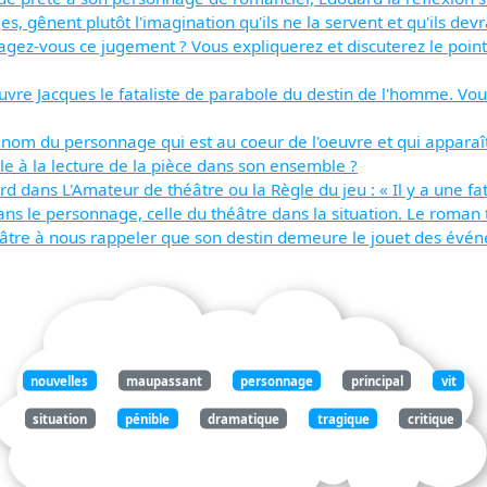
s, gênent plutôt l'imagination qu'ils ne la servent et qu'ils dev
rtagez-vous ce jugement ? Vous expliquerez et discuterez le po
'oeuvre Jacques le fataliste de parabole du destin de l'homme. 
le nom du personnage qui est au coeur de l'oeuvre et qui appara
le à la lecture de la pièce dans son ensemble ?
 dans L'Amateur de théâtre ou la Règle du jeu : « Il y a une fa
dans le personnage, celle du théâtre dans la situation. Le roma
éâtre à nous rappeler que son destin demeure le jouet des évé
nouvelles
maupassant
personnage
principal
vit
situation
pénible
dramatique
tragique
critique
henri
vergnes
victime
destin
cruel
moqueur