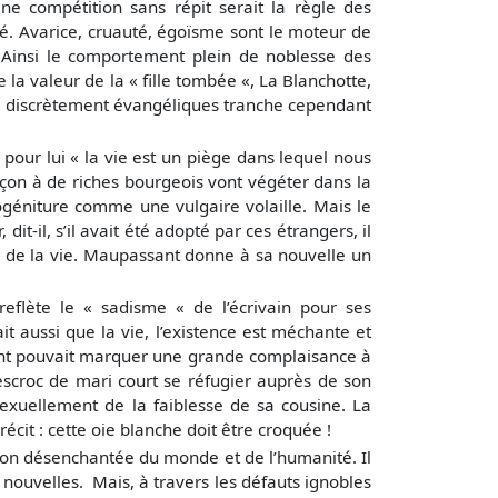
 Une compétition sans répit serait la règle des
é. Avarice, cruauté, égoïsme sont le moteur de
 Ainsi le comportement plein de noblesse des
 la valeur de la « fille tombée «, La Blanchotte,
its discrètement évangéliques tranche cependant
pour lui « la vie est un piège dans lequel nous
rçon à de riches bourgeois vont végéter dans la
ogéniture comme une vulgaire volaille. Mais le
it-il, s’il avait été adopté par ces étrangers, il
ue de la vie. Maupassant donne à sa nouvelle un
flète le « sadisme « de l’écrivain pour ses
 aussi que la vie, l’existence est méchante et
sant pouvait marquer une grande complaisance à
 escroc de mari court se réfugier auprès de son
exuellement de la faiblesse de sa cousine. La
cit : cette oie blanche doit être croquée !
ision désenchantée du monde et de l’humanité. Il
nouvelles. Mais, à travers les défauts ignobles