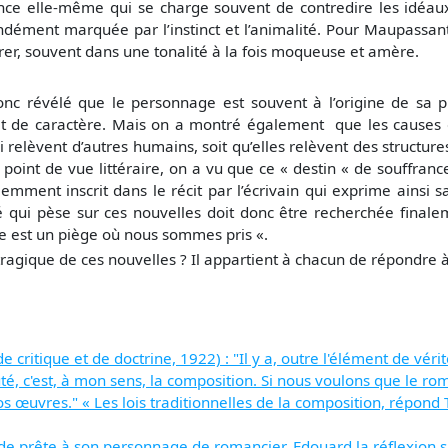
stence elle-même qui se charge souvent de contredire les id
ondément marquée par l’instinct et l’animalité. Pour Maupassant
strer, souvent dans une tonalité à la fois moqueuse et amère.
 révélé que le personnage est souvent à l’origine de sa pro
it de caractère. Mais on a montré également que les causes
i relèvent d’autres humains, soit qu’elles relèvent des structure
 point de vue littéraire, on a vu que ce « destin « de souffranc
iemment inscrit dans le récit par l’écrivain qui exprime ainsi s
té qui pèse sur ces nouvelles doit donc être recherchée final
vie est un piège où nous sommes pris «.
tragique de ces nouvelles ? Il appartient à chacun de répondre à 
 critique et de doctrine, 1922) : "Il y a, outre l'élément de vér
 c'est, à mon sens, la composition. Si nous voulons que le roma
 œuvres." « Les lois traditionnelles de la composition, répond
prête à son personnage de romancier, Edouard la réflexion suiv