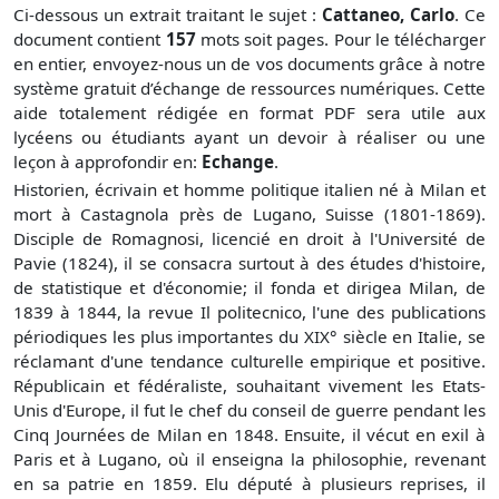
Ci-dessous un extrait traitant le sujet :
Cattaneo, Carlo
. Ce
document contient
157
mots soit
pages. Pour le télécharger
en entier, envoyez-nous un de vos documents grâce à notre
système gratuit
d’échange de ressources numériques. Cette
aide totalement rédigée en format PDF sera utile aux
lycéens ou étudiants ayant un devoir à réaliser ou une
leçon à approfondir en:
Echange
.
Historien, écrivain et homme politique italien né à Milan et
mort à Castagnola près de Lugano, Suisse (1801-1869).
Disciple de Romagnosi, licencié en droit à l'Université de
Pavie (1824), il se consacra surtout à des études d'histoire,
de statistique et d'économie; il fonda et dirigea Milan, de
1839 à 1844, la revue Il politecnico, l'une des publications
périodiques les plus importantes du XIX° siècle en Italie, se
réclamant d'une tendance culturelle empirique et positive.
Républicain et fédéraliste, souhaitant vivement les Etats-
Unis d'Europe, il fut le chef du conseil de guerre pendant les
Cinq Journées de Milan en 1848. Ensuite, il vécut en exil à
Paris et à Lugano, où il enseigna la philosophie, revenant
en sa patrie en 1859. Elu député à plusieurs reprises, il