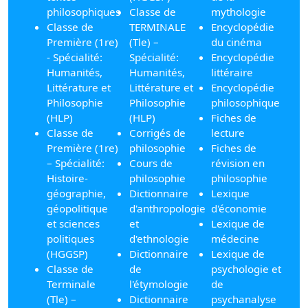
philosophiques
Classe de
mythologie
Classe de
TERMINALE
Encyclopédie
Première (1re)
(Tle) –
du cinéma
- Spécialité:
Spécialité:
Encyclopédie
Humanités,
Humanités,
littéraire
Littérature et
Littérature et
Encyclopédie
Philosophie
Philosophie
philosophique
(HLP)
(HLP)
Fiches de
Classe de
Corrigés de
lecture
Première (1re)
philosophie
Fiches de
– Spécialité:
Cours de
révision en
Histoire-
philosophie
philosophie
géographie,
Dictionnaire
Lexique
géopolitique
d'anthropologie
d'économie
et sciences
et
Lexique de
politiques
d'ethnologie
médecine
(HGGSP)
Dictionnaire
Lexique de
Classe de
de
psychologie et
Terminale
l'étymologie
de
(Tle) –
Dictionnaire
psychanalyse