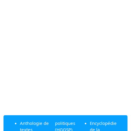
Anthologie de
politiques
Encyclopédie
textes
(HGGSP)
de la