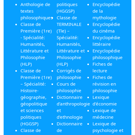
Anthologie de
politiques
Encyclopédie
textes
(HGGSP)
de la
philosophiques
Classe de
mythologie
Classe de
TERMINALE
Encyclopédie
Première (1re)
(Tle) –
du cinéma
- Spécialité:
Spécialité:
Encyclopédie
Humanités,
Humanités,
littéraire
Littérature et
Littérature et
Encyclopédie
Philosophie
Philosophie
philosophique
(HLP)
(HLP)
Fiches de
Classe de
Corrigés de
lecture
Première (1re)
philosophie
Fiches de
– Spécialité:
Cours de
révision en
Histoire-
philosophie
philosophie
géographie,
Dictionnaire
Lexique
géopolitique
d'anthropologie
d'économie
et sciences
et
Lexique de
politiques
d'ethnologie
médecine
(HGGSP)
Dictionnaire
Lexique de
Classe de
de
psychologie et