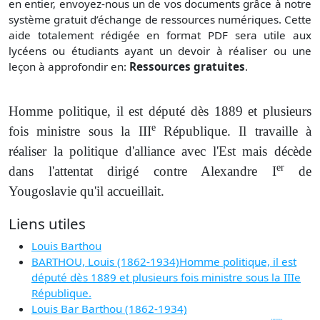
en entier, envoyez-nous un de vos documents grâce à notre
système gratuit
d’échange de ressources numériques. Cette
aide totalement rédigée en format PDF sera utile aux
lycéens ou étudiants ayant un devoir à réaliser ou une
leçon à approfondir en:
Ressources gratuites
.
Homme politique, il est député dès 1889 et plusieurs
e
fois ministre sous la III
République. Il travaille à
réaliser la politique d'alliance avec l'Est mais décède
er
dans l'attentat dirigé contre Alexandre I
de
Yougoslavie qu'il accueillait.
Liens utiles
Louis Barthou
BARTHOU, Louis (1862-1934)Homme politique, il est
député dès 1889 et plusieurs fois ministre sous la IIIe
République.
Louis Bar Barthou (1862-1934)