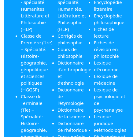
- Spécialité:
Spécialité:
Encyclopédie
Humanités,
Humanités,
littéraire
Littérature et
Littérature et
Encyclopédie
Philosophie
Philosophie
philosophique
(HLP)
(HLP)
Fiches de
Classe de
Corrigés de
lecture
Première (1re)
philosophie
Fiches de
– Spécialité:
Cours de
révision en
Histoire-
philosophie
philosophie
géographie,
Dictionnaire
Lexique
géopolitique
d'anthropologie
d'économie
et sciences
et
Lexique de
politiques
d'ethnologie
médecine
(HGGSP)
Dictionnaire
Lexique de
Classe de
de
psychologie et
Terminale
l'étymologie
de
(Tle) –
Dictionnaire
psychanalyse
Spécialité:
de la science
Lexique
Histoire-
Dictionnaire
juridique
géographie,
de rhétorique
Méthodologies
géopolitique
Encyclopédie
Philosophes et