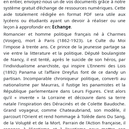
en entier, envoyez-nous un de vos documents grâce à notre
système gratuit
d’échange de ressources numériques. Cette
aide totalement rédigée en format PDF sera utile aux
lycéens ou étudiants ayant un devoir à réaliser ou une
leçon à approfondir en:
Echange
.
Romancier et homme politique français né à Charmes
(Vosges), mort à Paris (1862-1923). Le Culte du Moi
l'impose à trente ans. Ce prince de la jeunesse partage sa
vie entre la litterature et la politique. Député boulangiste
de Nancy, il est tenté, après le suicide de son héros, par
l'individualisme anarchiste, qui inspire L'Ennemi des Lois
(1892) Panama ut l'affaire Dreyfus font de ce dandy un
partisan. Incomparable chroniqueur politique, converti au
nationalisme par Maurras, il fustige les panamistes et la
République parlementaire dans Leurs Figures. C'est alors
qu'il « invente » la Lorraine et découvre dans sa terre
natale l'inspiration des Déracinés et de Colette Baudoche.
Grand voyageur, comme Chateaubriand, son modèle, il
parcourt l'Orient et rend hommage à Tolède dans Du Sang,
de la Volupté et de la Mort. Parrain de l'Action française, il