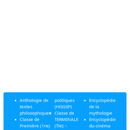
Anthologie de
politiques
Encyclopédie
textes
(HGGSP)
de la
philosophiques
Classe de
mythologie
Classe de
TERMINALE
Encyclopédie
Première (1re)
(Tle) –
du cinéma