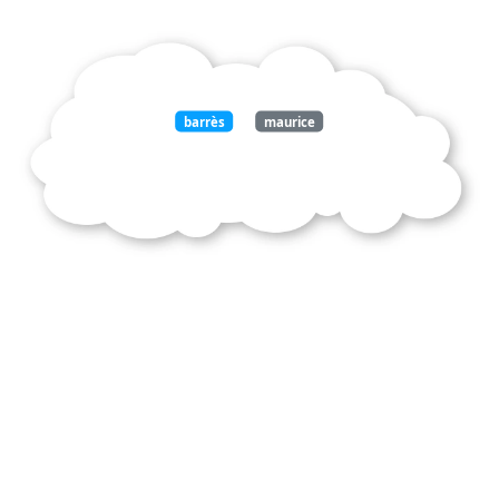
barrès
maurice