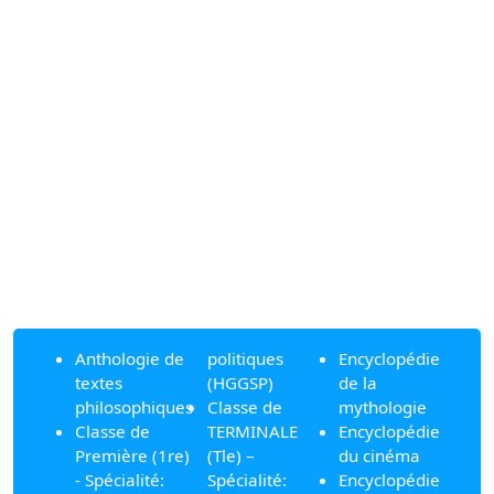
Anthologie de
politiques
Encyclopédie
textes
(HGGSP)
de la
philosophiques
Classe de
mythologie
Classe de
TERMINALE
Encyclopédie
Première (1re)
(Tle) –
du cinéma
- Spécialité:
Spécialité:
Encyclopédie