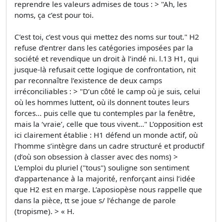
reprendre les valeurs admises de tous : > "Ah, les
noms, ça c’est pour toi.
C’est toi, c’est vous qui mettez des noms sur tout." H2
refuse d’entrer dans les catégories imposées par la
société et revendique un droit à l’indé ni. l.13 H1, qui
jusque-là refusait cette logique de confrontation, nit
par reconnaître l’existence de deux camps
irréconciliables : > "D’un côté le camp où je suis, celui
où les hommes luttent, où ils donnent toutes leurs
forces… puis celle que tu contemples par la fenêtre,
mais la ‘vraie’, celle que tous vivent…" L’opposition est
ici clairement établie : H1 défend un monde actif, où
l’homme s’intègre dans un cadre structuré et productif
(d’où son obsession à classer avec des noms) >
L’emploi du pluriel ("tous") souligne son sentiment
d’appartenance à la majorité, renforçant ainsi l’idée
que H2 est en marge. L’aposiopèse nous rappelle que
dans la pièce, tt se joue s/ l’échange de parole
(tropisme). > « H.