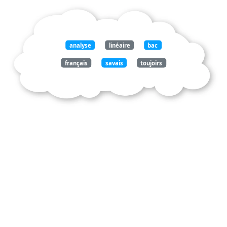
analyse
linéaire
bac
français
savais
toujoirs