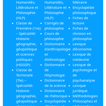
Humanités,
Humanités,
littéraire
Littérature et
Littérature et
Encyclopédie
Philosophie
Philosophie
philosophique
(HLP)
(HLP)
Fiches de
Classe de
Corrigés de
lecture
Première (1re)
philosophie
Fiches de
– Spécialité:
Cours de
révision en
Histoire-
philosophie
philosophie
géographie,
Dictionnaire
Lexique
géopolitique
d'anthropologie
d'économie
et sciences
et
Lexique de
politiques
d'ethnologie
médecine
(HGGSP)
Dictionnaire
Lexique de
Classe de
de
psychologie et
Terminale
l'étymologie
de
(Tle) –
Dictionnaire
psychanalyse
Spécialité:
de la science
Lexique
Histoire-
Dictionnaire
juridique
géographie,
de rhétorique
Méthodologies
géopolitique
Encyclopédie
Philosophes et