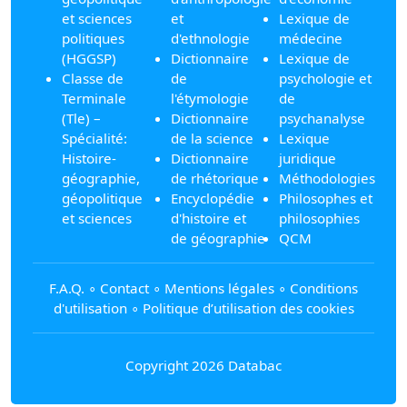
et sciences
et
Lexique de
politiques
d'ethnologie
médecine
(HGGSP)
Dictionnaire
Lexique de
Classe de
de
psychologie et
Terminale
l'étymologie
de
(Tle) –
Dictionnaire
psychanalyse
Spécialité:
de la science
Lexique
Histoire-
Dictionnaire
juridique
géographie,
de rhétorique
Méthodologies
géopolitique
Encyclopédie
Philosophes et
et sciences
d'histoire et
philosophies
de géographie
QCM
F.A.Q.
∘
Contact
∘
Mentions légales
∘
Conditions
d'utilisation
∘
Politique d’utilisation des cookies
Copyright 2026 Databac