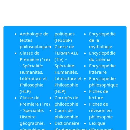
Anthologie de
politiques
Encyclopédie
textes
(HGGSP)
de la
philosophiques
Classe de
mythologie
Classe de
TERMINALE
Encyclopédie
Première (1re)
(Tle) –
du cinéma
- Spécialité:
Spécialité:
Encyclopédie
Humanités,
Humanités,
littéraire
Littérature et
Littérature et
Encyclopédie
Philosophie
Philosophie
philosophique
(HLP)
(HLP)
Fiches de
Classe de
Corrigés de
lecture
Première (1re)
philosophie
Fiches de
– Spécialité:
Cours de
révision en
Histoire-
philosophie
philosophie
géographie,
Dictionnaire
Lexique
géopolitique
d'anthropologie
d'économie