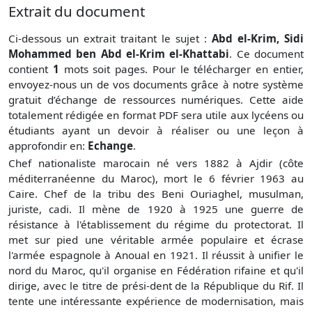
Extrait du document
Ci-dessous un extrait traitant le sujet :
Abd el-Krim, Sidi
Mohammed ben Abd el-Krim el-Khattabi
. Ce document
contient
1
mots soit
pages. Pour le télécharger en entier,
envoyez-nous un de vos documents grâce à notre système
gratuit
d’échange de ressources numériques. Cette aide
totalement rédigée en format PDF sera utile aux lycéens ou
étudiants ayant un devoir à réaliser ou une leçon à
approfondir en:
Echange
.
Chef nationaliste marocain né vers 1882 à Ajdir (côte
méditerranéenne du Maroc), mort le 6 février 1963 au
Caire. Chef de la tribu des Beni Ouriaghel, musulman,
juriste, cadi. Il mène de 1920 à 1925 une guerre de
résistance à l'établissement du régime du protectorat. Il
met sur pied une véritable armée populaire et écrase
l'armée espagnole à Anoual en 1921. Il réussit à unifier le
nord du Maroc, qu'il organise en Fédération rifaine et qu'il
dirige, avec le titre de prési-dent de la République du Rif. Il
tente une intéressante expérience de modernisation, mais