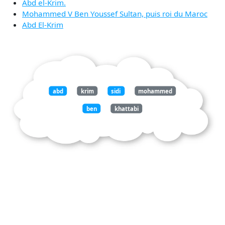
Abd el-Krim.
Mohammed V Ben Youssef Sultan, puis roi du Maroc
Abd El-Krim
abd
krim
sidi
mohammed
ben
khattabi