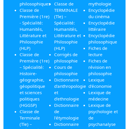
philosophiques
Classe de
mythologie
Classe de
TERMINALE
Encyclopédie
Première (1re)
(Tle) –
du cinéma
- Spécialité:
Spécialité:
Encyclopédie
Humanités,
Humanités,
littéraire
Littérature et
Littérature et
Encyclopédie
Philosophie
Philosophie
philosophique
(HLP)
(HLP)
Fiches de
Classe de
Corrigés de
lecture
Première (1re)
philosophie
Fiches de
– Spécialité:
Cours de
révision en
Histoire-
philosophie
philosophie
géographie,
Dictionnaire
Lexique
géopolitique
d'anthropologie
d'économie
et sciences
et
Lexique de
politiques
d'ethnologie
médecine
(HGGSP)
Dictionnaire
Lexique de
Classe de
de
psychologie et
Terminale
l'étymologie
de
(Tle) –
Dictionnaire
psychanalyse