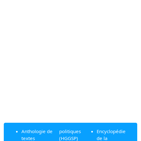
Anthologie de
politiques
Encyclopédie
textes
(HGGSP)
de la