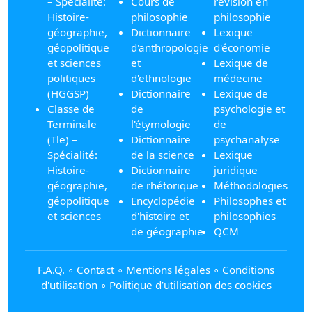
– Spécialité:
Cours de
révision en
Histoire-
philosophie
philosophie
géographie,
Dictionnaire
Lexique
géopolitique
d'anthropologie
d'économie
et sciences
et
Lexique de
politiques
d'ethnologie
médecine
(HGGSP)
Dictionnaire
Lexique de
Classe de
de
psychologie et
Terminale
l'étymologie
de
(Tle) –
Dictionnaire
psychanalyse
Spécialité:
de la science
Lexique
Histoire-
Dictionnaire
juridique
géographie,
de rhétorique
Méthodologies
géopolitique
Encyclopédie
Philosophes et
et sciences
d'histoire et
philosophies
de géographie
QCM
F.A.Q.
∘
Contact
∘
Mentions légales
∘
Conditions
d'utilisation
∘
Politique d’utilisation des cookies