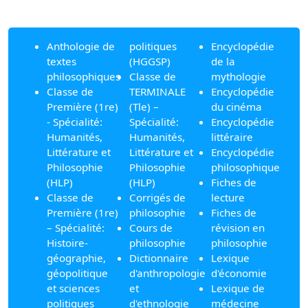
Anthologie de
politiques
Encyclopédie
textes
(HGGSP)
de la
philosophiques
Classe de
mythologie
Classe de
TERMINALE
Encyclopédie
Première (1re)
(Tle) –
du cinéma
- Spécialité:
Spécialité:
Encyclopédie
Humanités,
Humanités,
littéraire
Littérature et
Littérature et
Encyclopédie
Philosophie
Philosophie
philosophique
(HLP)
(HLP)
Fiches de
Classe de
Corrigés de
lecture
Première (1re)
philosophie
Fiches de
– Spécialité:
Cours de
révision en
Histoire-
philosophie
philosophie
géographie,
Dictionnaire
Lexique
géopolitique
d'anthropologie
d'économie
et sciences
et
Lexique de
politiques
d'ethnologie
médecine