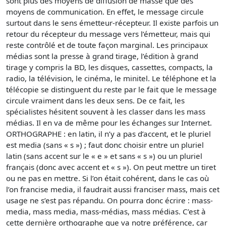
sont plus des moyens de diffusion de masse que des
moyens de communication. En effet, le message circule
surtout dans le sens émetteur-récepteur. Il existe parfois un
retour du récepteur du message vers l’émetteur, mais qui
reste contrôlé et de toute façon marginal. Les principaux
médias sont la presse à grand tirage, l’édition à grand
tirage y compris la BD, les disques, cassettes, compacts, la
radio, la télévision, le cinéma, le minitel. Le téléphone et la
télécopie se distinguent du reste par le fait que le message
circule vraiment dans les deux sens. De ce fait, les
spécialistes hésitent souvent à les classer dans les mass
médias. Il en va de même pour les échanges sur Internet.
ORTHOGRAPHE : en latin, il n’y a pas d’accent, et le pluriel
est media (sans « s ») ; faut donc choisir entre un pluriel
latin (sans accent sur le « e » et sans « s ») ou un pluriel
français (donc avec accent et « s »). On peut mettre un tiret
ou ne pas en mettre. Si l’on était cohérent, dans le cas où
l’on francise media, il faudrait aussi franciser mass, mais cet
usage ne s’est pas répandu. On pourra donc écrire : mass-
media, mass media, mass-médias, mass médias. C’est à
cette dernière orthographe que va notre préférence, car