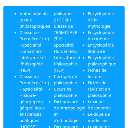
Anthologie de
politiques
Encyclopédie
textes
(HGGSP)
de la
philosophiques
Classe de
mythologie
Classe de
TERMINALE
Encyclopédie
Première (1re)
(Tle) –
du cinéma
- Spécialité:
Spécialité:
Encyclopédie
Humanités,
Humanités,
littéraire
Littérature et
Littérature et
Encyclopédie
Philosophie
Philosophie
philosophique
(HLP)
(HLP)
Fiches de
Classe de
Corrigés de
lecture
Première (1re)
philosophie
Fiches de
– Spécialité:
Cours de
révision en
Histoire-
philosophie
philosophie
géographie,
Dictionnaire
Lexique
géopolitique
d'anthropologie
d'économie
et sciences
et
Lexique de
politiques
d'ethnologie
médecine
(HGGSP)
Dictionnaire
Lexique de