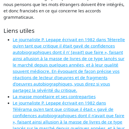
nous pensons que les mots étrangers doivent être intégrés,
et donc francisés en ce qui concerne les accords
grammaticaux.
Liens utiles
Le journaliste P. Lepape écrivait en 1982 dans Téterelle
qu'en tant que critique il était gavé de confidences
autobiographiques dont il n' [avait] que faire », faisant
ainsi allusion à la masse de livres de ce type lancés sur
le marché depuis quelques années, et à leur qualité
souvent médiocre. En évoquant de façon précise vos
réactions de lecteur d'oeuvres et de fragments
d'oeuvres autobiographiques, vous direz si vous
partagez la sévérité du critique.
La masse monétaire et ses contreparties
Le journaliste P. Lepape écrivait en 1982 dans
Télérama qu'en tant que critique il était « gavé de
confidences autobiographiques dont il n'avait que faire
», faisant ainsi allusion à la masse de livres de ce type
lancés sur le marché depuis quelques années, et à leur