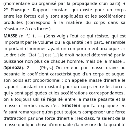
(momentané ou organisé par la propagande d'un parti). ♦
2° Physique. Rapport constant qui existe pour un corps
entre les forces qui y sont appliquées et les accélérations
produites (correspond à la matière du corps dans sa
résistance à ces forces).
MASSE
(n. f.) 1. — (Sens vulg.) Tout ce qui résiste, qui est
important par le volume ou la quantité ; en part., ensemble
important d’hommes ayant un comportement analogue : «
Le droit de l'État [...] est [...] le droit naturel déterminé par la
puissance non plus de chaque homme, mais de la masse
»
(
Spinoza
). 2. — (Phys.) On entend par masse grave ou
pesante le coefficient caractéristique d’un corps et auquel
son poids est proportionnel ; on appelle masse d’inertie le
rapport constant m existant pour un corps entre les forces
qui y sont appliquées et les accélérations correspondantes ;
on a toujours utilisé l’égalité entre la masse pesante et la
masse d’inertie, mais c’est
Einstein
qui l’a expliquée en
faisant remarquer qu’on peut toujours compenser une force
d’attraction par une force d’inertie ; les class. faisaient de la
masse quelque chose d’immuable (la mesure de la quantité