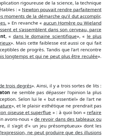
pplication rigoureuse de la science, la technique
étables : «
Newton pouvait rendre parfaitement
les moments de la démarche qu'il dut accomplir,
es.
» En revanche «
aucun Homère ou Wieland
sent et s'assemblent dans son cerveau, parce
nt
, «
dans le domaine scientifique
», «
le plus
rieux
». Mais cette faiblesse est aussi ce qui fait
ceptibles de progrès. Tandis que l'art rencontre
uis longtemps et qui ne peut plus être reculée
».
de trois degrés
». Ainsi, il y a trois sortes de lits :
aton
ne semble pas dépasser l'opinion la plus
eption. Selon lui le « but essentiel» de l'art ne
nature
», et le plaisir esthétique ne prendrait pas
on oiseuse et superflue
» : à quoi bon «
refaire
in avons-nous «
de revoir dans des tableaux ou
re, il s'agit d'« un jeu présomptueux» dont les
d'expression, ne peut produire que des illusions