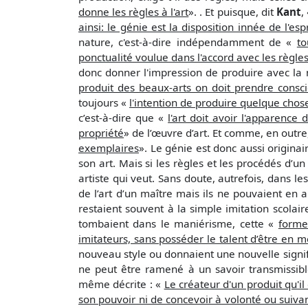
donne les règles à l'art
». . Et puisque, dit
Kant
,
ainsi: le génie est la disposition innée de l'es
nature, c'est-à-dire indépendamment de «
to
ponctualité voulue dans l'accord avec les règles,
donc donner l'impression de produire avec la 
produit des beaux-arts on doit prendre consci
toujours «
l'intention de produire quelque chos
c’est-à-dire que «
l'art doit avoir l'apparence d
propriété
» de l’œuvre d’art. Et comme, en outre,
exemplaires
». Le génie est donc aussi originair
son art. Mais si les règles et les procédés d’u
artiste qui veut. Sans doute, autrefois, dans les
de l’art d’un maître mais ils ne pouvaient en 
restaient souvent à la simple imitation scolai
tombaient dans le maniérisme, cette «
forme
imitateurs, sans posséder le talent d’être e
nouveau style ou donnaient une nouvelle signifi
ne peut être ramené à un savoir transmissible
même décrite : «
Le créateur d'un produit qu'il
son pouvoir ni de concevoir à volonté ou suiva