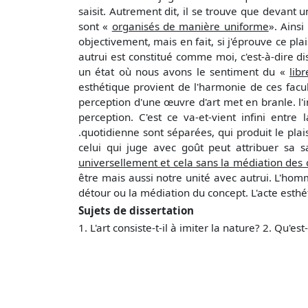
saisit. Autrement dit, il se trouve que devan
sont «
organisés de manière uniforme
». Ains
objectivement, mais en fait, si j'éprouve ce pla
autrui est constitué comme moi, c'est-à-dire 
un état où nous avons le sentiment du «
lib
esthétique provient de l'harmonie de ces facul
perception d'une œuvre d'art met en branle. l'in
perception. C'est ce va-et-vient infini entr
.quotidienne sont séparées, qui produit le pla
celui qui juge avec goût peut attribuer sa s
universellement et cela sans la médiation des
être mais aussi notre unité avec autrui. L'homm
détour ou la médiation du concept. L'acte est
Sujets de dissertation
1. L'art consiste-t-il à imiter la nature? 2. Qu'es