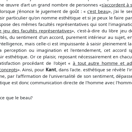
t une œuvre d'art un grand nombre de personnes «
s'accordent à 
i lorsque j'énonce le jugement de goût : «
c'est beau
», j'ai le 
isir particulier qu'on nomme esthétique et si je peux le faire p
dispose des mêmes facultés représentatives qui sont l'imaginat
re jeu des facultés représentatives
», c'est-à-dire du libre jeu 
tés, du sentiment d'un accord, purement intérieur au sujet, ent
telligence, mais celle-ci est impuissante à saisir pleinement la
e la perception ou imagination et l'entendement, cet accord 
isir esthétique. Or ce plaisir, reposant nécessairement en cha
atisfaction procédant de l'objet «
à tout autre homme et ad
 concepts
». Ainsi, pour
Kant
, dans l'acte. esthétique se révèle l'
e, par l'affirmation de l'universalité de son sentiment, dépass
hétique est donc communication directe de l'homme avec l'homm
t-ce que le beau?