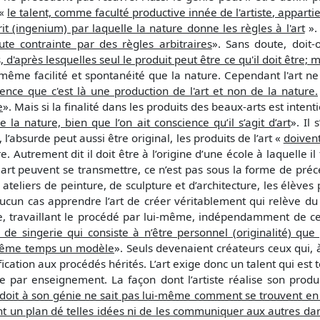
 «
le talent, comme faculté productive innée de l'artiste, appart
prit (ingenium) par laquelle la nature donne les règles à l'art
».
ute contrainte par des règles arbitraires
». Sans doute, doit-
 d'après lesquelles seul le produit peut être ce qu'il doit être; 
même facilité et spontanéité que la nature. Cependant l'art ne
ence que c'est là une production de l'art et non de la nature.
e
». Mais si la finalité dans les produits des beaux-arts est intent
e la nature, bien que l’on ait conscience qu’il s’agit d’art
». Il 
 l’absurde peut aussi être original, les produits de l’art «
doiven
e. Autrement dit il doit être à l’origine d’une école à laquelle 
n art peuvent se transmettre, ce n’est pas sous la forme de préc
 ateliers de peinture, de sculpture et d’architecture, les élèves
aucun cas apprendre l’art de créer véritablement qui relève d
re, travaillant le procédé par lui-même, indépendamment de ce
 de singerie qui consiste à n’être personnel (originalité) que
n même temps un modèle
». Seuls devenaient créateurs ceux qui, 
cation aux procédés hérités. L’art exige donc un talent qui est
 par enseignement. La façon dont l’artiste réalise son produ
 doit à son génie ne sait pas lui-même comment se trouvent en lu
nt un plan dé telles idées ni de les communiquer aux autres d