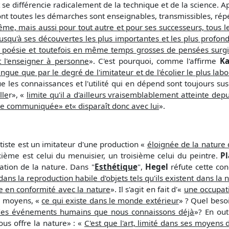
rt se différencie radicalement de la technique et de la science. A
nt toutes les démarches sont enseignables, transmissibles, rép
me, mais aussi pour tout autre et pour ses successeurs, tous 
squ'à ses découvertes les plus importantes et les plus profond
 poésie et toutefois en même temps grosses de pensées surgis
t l'enseigner à personne
». C'est pourquoi, comme l'affirme
Ka
gue que par le degré de l'imitateur et de l'écolier le plus labo
ue les connaissances et l'utilité qui en dépend sont toujours sus
lle
r», «
limite qu'il a d'ailleurs vraisemblablement atteinte dep
re communiquée» et« disparaît donc avec lui
».
tiste est un imitateur d'une production «
éloignée de la nature 
xième est celui du menuisier, un troisième celui du peintre.
Pl
tation de la nature. Dans "
Esthétique
",
Hegel
réfute cette conc
dans la reproduction habile d'objets tels qu'ils existent dans la 
te en conformité avec la nature
». Il s'agit en fait d'«
une occupati
es moyens, «
ce qui existe dans le monde extérieur
» ? Quel beso
des événements humains que nous connaissons déjà
»? En out
ous offre la nature» : «
C'est que l'art, limité dans ses moyens 