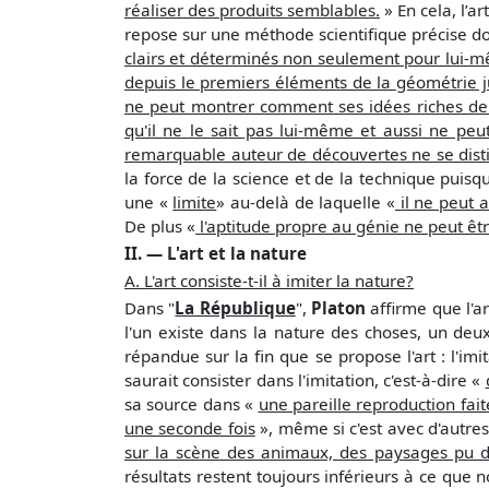
réaliser des produits semblables.
» En cela, l’a
repose sur une méthode scientifique précise do
clairs et déterminés non seulement pour lui-mê
depuis le premiers éléments de la géométrie ju
ne peut montrer comment ses idées riches de
qu'il ne le sait pas lui-même et aussi ne peu
remarquable auteur de découvertes ne se distin
la force de la science et de la technique puisq
une «
limite
» au-delà de laquelle «
il ne peut a
De plus «
l'aptitude propre au génie ne peut êt
II. — L'art et la nature
A. L'art consiste-t-il à imiter la nature?
Dans "
La République
",
Platon
affirme que l'ar
l'un existe dans la nature des choses, un deu
répandue sur la fin que se propose l'art : l'imi
saurait consister dans l'imitation, c'est-à-dire «
sa source dans «
une pareille reproduction fai
une seconde fois
», même si c'est avec d'autr
sur la scène des animaux, des paysages pu 
résultats restent toujours inférieurs à ce que n