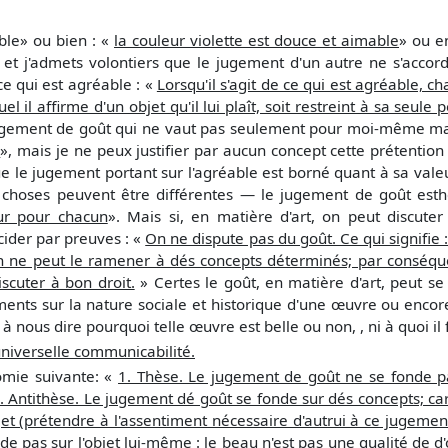
able» ou bien : «
la couleur violette est douce et aimable
» ou e
 j'admets volontiers que le jugement d'un autre ne s'accor
ce qui est agréable : «
Lorsqu'il s'agit de ce qui est agréable, 
 il affirme d'un objet qu'il lui plaît, soit restreint à sa seule 
 jugement de goût qui ne vaut pas seulement pour moi-même mai
s
», mais je ne peux justifier par aucun concept cette prétention 
e le jugement portant sur l'agréable est borné quant à sa vale
les choses peuvent être différentes — le jugement de goût es
eur pour chacun
». Mais si, en matière d'art, on peut discut
ider par preuves : «
On ne dispute pas du goût. Ce qui signifie
on ne peut le ramener à dés concepts déterminés; par conséque
scuter à bon droit.
» Certes le goût, en matière d'art, peut se c
ments sur la nature sociale et historique d'une œuvre ou enco
 à nous dire pourquoi telle œuvre est belle ou non, , ni à quoi il 
universelle communicabilité.
omie suivante: «
1. Thèse. Le jugement de goût ne se fonde p
. Antithèse. Le jugement dé goût se fonde sur dés concepts; c
ujet (prétendre à l'assentiment nécessaire d'autrui à ce jugement
de pas sur l'objet lui-même : le beau n'est pas une qualité de d'