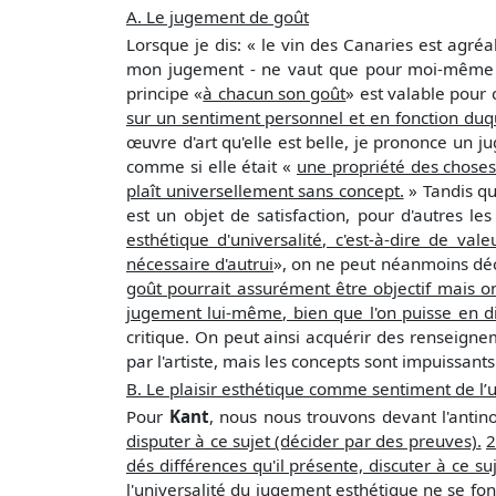
A. Le jugement de goût
Lorsque je dis: « le vin des Canaries est agré
mon jugement - ne vaut que pour moi-même et
principe «
à chacun son goût
» est valable pour 
sur un sentiment personnel et en fonction duquel
œuvre d'art qu'elle est belle, je prononce un
comme si elle était «
une propriété des chose
plaît universellement sans concept.
» Tandis qu
est un objet de satisfaction, pour d'autres 
esthétique d'universalité, c'est-à-dire de val
nécessaire d'autrui
», on ne peut néanmoins déc
goût pourrait assurément être objectif mais 
jugement lui-même, bien que l'on puisse en di
critique. On peut ainsi acquérir des renseigne
par l'artiste, mais les concepts sont impuissants
B. Le plaisir esthétique comme sentiment de l’
Pour
Kant
, nous nous trouvons devant l'antin
disputer à ce sujet (décider par des preuves).
2
dés différences qu'il présente, discuter à ce s
l'universalité du jugement esthétique ne se fon