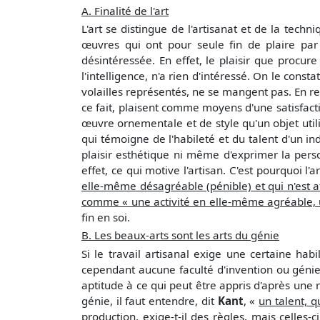
A. Finalité de l'art
L'art se distingue de l'artisanat et de la techn
œuvres qui ont pour seule fin de plaire par
désintéressée. En effet, le plaisir que procure
l'intelligence, n'a rien d'intéressé. On le cons
volailles représentés, ne se mangent pas. En rev
ce fait, plaisent comme moyens d'une satisfact
œuvre ornementale et de style qu'un objet utili
qui témoigne de l'habileté et du talent d'un i
plaisir esthétique ni même d'exprimer la person
effet, ce qui motive l'artisan. C'est pourquoi l'
elle-même désagréable (pénible) et qui n'est att
comme « une activité en elle-même agréable, 
fin en soi.
B. Les beaux-arts sont les arts du génie
Si le travail artisanal exige une certaine hab
cependant aucune faculté d'invention ou génie 
aptitude à ce qui peut être appris d'après un
génie, il faut entendre, dit
Kant
, «
un talent, 
production, exige-t-il des règles, mais celles