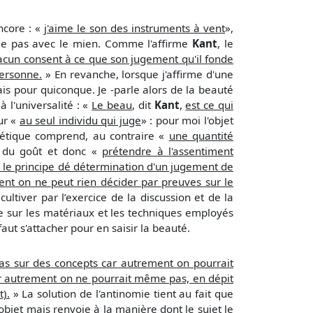
ncore : «
j'aime le son des instruments à vent
»,
de pas avec le mien. Comme l'affirme
Kant
, le
chacun consent à ce que son jugement qu'il fonde
personne.
» En revanche, lorsque j'affirme d'une
s pour quiconque. Je -parle alors de la beauté
à l'universalité : «
Le beau
, dit
Kant
,
est ce qui
ur «
au seul individu qui juge
» : pour moi l'objet
thétique comprend, au contraire «
une quantité
er du goût et donc «
prétendre à l'assentiment
 : le principe dé détermination d'un jugement de
nt on ne peut rien décider par preuves sur le
ultiver par l’exercice de la discussion et de la
re sur les matériaux et les techniques employés
faut s'attacher pour en saisir la beauté.
as sur des concepts car autrement on pourrait
ar autrement on ne pourrait même pas, en dépit
).
» La solution de l'antinomie tient au fait que
objet mais renvoie à la manière dont le sujet le