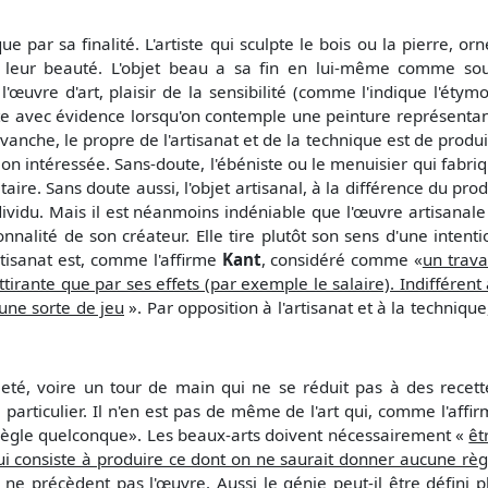
ique par sa finalité. L'artiste qui sculpte le bois ou la pierre, 
 leur beauté. L'objet beau a sa fin en lui-même comme source
 l'œuvre d'art, plaisir de la sensibilité (comme l'indique l'éty
tate avec évidence lorsqu'on contemple une peinture représentant
anche, le propre de l'artisanat et de la technique est de produire
ion intéressée. Sans-doute, l'ébéniste ou le menuisier qui fabri
taire. Sans doute aussi, l'objet artisanal, à la différence du pr
ndividu. Mais il est néanmoins indéniable que l'œuvre artisanal
nalité de son créateur. Elle tire plutôt son sens d'une intenti
artisanat est, comme l'affirme
Kant
, considéré comme «
un trava
irante que par ses effets (par exemple le salaire). Indifférent a
une sorte de jeu
». Par opposition à l'artisanat et à la technique,
ileté, voire un tour de main qui ne se réduit pas à des recet
particulier. Il n'en est pas de même de l'art qui, comme l'affi
e règle quelconque». Les beaux-arts doivent nécessairement «
êt
qui consiste à produire ce dont on ne saurait donner aucune rè
-ci ne précèdent pas l'œuvre. Aussi le génie peut-il être défin