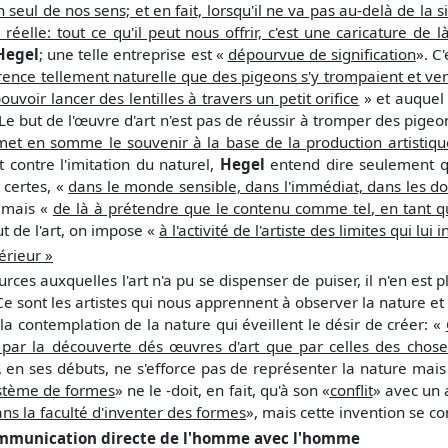
un seul de nos sens; et en fait, lorsqu'il ne va pas au-delà de la
réelle: tout ce qu'il peut nous offrir, c'est une caricature de là
Hegel
; une telle entreprise est «
dépourvue de signification
». C
rence tellement naturelle que des pigeons s'y trompaient et ven
uvoir lancer des lentilles à travers un petit orifice
» et auque
. Le but de l'œuvre d'art n'est pas de réussir à tromper des pige
 met en somme le souvenir à la base de la production artistiqu
 contre l'imitation du naturel,
Hegel
entend dire seulement 
t certes, «
dans le monde sensible, dans l'immédiat, dans les d
 mais «
de là à prétendre que le contenu comme tel, en tant qu
but de l'art, on impose «
à l'activité de l'artiste des limites qui lu
térieur »
sources auxquelles l'art n'a pu se dispenser de puiser, il n'en es
Ce sont les artistes qui nous apprennent à observer la nature et
a contemplation de la nature qui éveillent le désir de créer: «
par la découverte dés œuvres d'art que par celles des choses
, en ses débuts, ne s'efforce pas de représenter la nature mais 
stème de formes
» ne le -doit, en fait, qu'à son «
conflit
» avec un a
ns la faculté d'inventer des formes
», mais cette invention se c
ommunication directe de l'homme avec l'homme