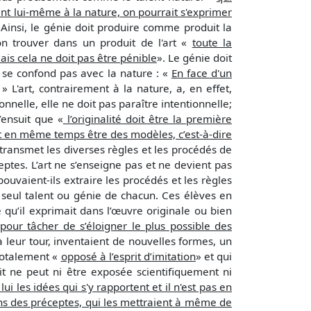
ient lui-même à la nature, on pourrait s'exprimer
 Ainsi, le génie doit produire comme produit la
on trouver dans un produit de l'art «
toute la
mais cela ne doit pas être pénible
». Le génie doit
 se confond pas avec la nature : «
En face d'un
» L'art, contrairement à la nature, a, en effet,
ionnelle, elle ne doit pas paraître intentionnelle;
s’ensuit que «
l’originalité doit être la première
t en même temps être des modèles, c’est-à-dire
il transmet les diverses règles et les procédés de
eptes. L’art ne s’enseigne pas et ne devient pas
 pouvaient-ils extraire les procédés et les règles
u seul talent ou génie de chacun. Ces élèves en
 qu’il exprimait dans l’œuvre originale ou bien
 pour tâcher de s’éloigner le plus possible des
à leur tour, inventaient de nouvelles formes, un
 totalement «
opposé à l’esprit d’imitation
» et qui
it ne peut ni être exposée scientifiquement ni
i les idées qui s'y rapportent et il n'est pas en
ans des préceptes, qui les mettraient à même de