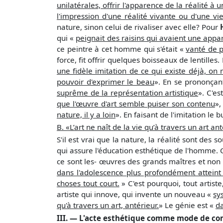
unilatérales, offrir l'apparence de la réalité à 
l'impression d'une réalité vivante ou d'une vie 
nature, sinon celui de rivaliser avec elle? Pour
qui «
peignait des raisins qui avaient une appa
ce peintre à cet homme qui s'était «
vanté de po
force, fit offrir quelques boisseaux de lentilles
une fidèle imitation de ce qui existe déjà, on
pouvoir d'exprimer le beau
». En se prononçant
suprême de la représentation artistique
». C'es
que l'œuvre d'art semble puiser son contenu
»,
nature, il y a loin
». En faisant de l'imitation le 
B. «L’art ne naît de la vie qu’à travers un art an
S'il est vrai que la nature, la réalité sont des 
qui assure l'éducation esthétique de l'homme. 
ce sont les- œuvres des grands maîtres et non l
dans l'adolescence plus profondément atteint 
choses tout court.
» C'est pourquoi, tout artiste
artiste qui innove, qui invente un nouveau «
sy
qu'à travers un art, antérieur.
» Le génie est «
da
III. — L'acte esthétique comme mode de c