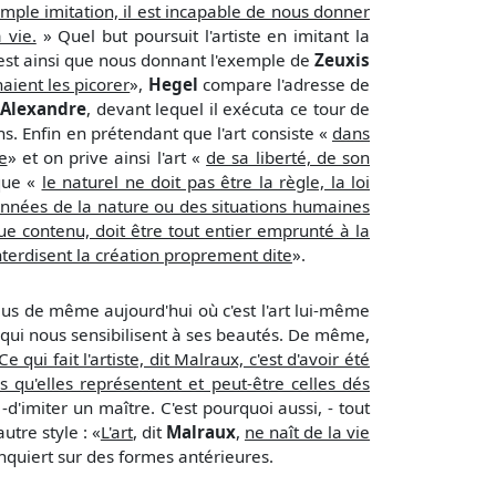
 simple imitation, il est incapable de nous donner
 vie.
» Quel but poursuit l'artiste en imitant la
'est ainsi que nous donnant l'exemple de
Zeuxis
aient les picorer
»,
Hegel
compare l'adresse de
l
Alexandre
, devant lequel il exécuta ce tour de
ons. Enfin en prétendant que l'art consiste «
dans
e
» et on prive ainsi l'art «
de sa liberté, de son
que «
le naturel ne doit pas être la règle, la loi
onnées de la nature ou des situations humaines
e contenu, doit être tout entier emprunté à la
i interdisent la création proprement dite
».
t plus de même aujourd'hui où c'est l'art lui-même
 qui nous sensibilisent à ses beautés. De même,
Ce qui fait l'artiste, dit Malraux, c'est d'avoir été
 qu'elles représentent et peut-être celles dés
-d'imiter un maître. C'est pourquoi aussi, - tout
utre style : «
L'art
, dit
Malraux
,
ne naît de la vie
onquiert sur des formes antérieures.