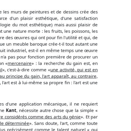
orne les murs de peintures et de dessins crée des
 d'un plaisir esthétique, d'une satisfaction
mologie du mot esthétique) mais aussi plaisir de
 une nature morte : les fruits, les poissons, les
 des œuvres qui ont pour fin l'utilité et qui, de
que un meuble baroque crée-t-il tout autant une
oduit industriel, est-il en même temps une œuvre
e n'a pas pour fonction première de procurer un
on «
mercenaire
» : la recherche du gain est, en
il
», c'est-à-dire comme «
une activité, qui est en
u principe du gain, l'art apparaît, au contraire,
 l'art est à lui-même sa propre fin : l'art est une
tes d'une application mécanique, il ne requiert
rme
Kant
, nécessite autre chose que la simple «
re considérés comme des arts du génie
». Et par
gle déterminée
». Sans doute, l'art, comme toute
i plus précisément comme le talent naturel «
qui