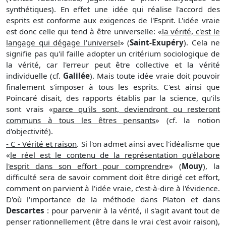
synthétiques). En effet une idée qui réalise l'accord des
esprits est conforme aux exigences de l'Esprit. L'idée vraie
est donc celle qui tend à être universelle: «
la vérité, c'est le
langage qui dégage l'universel
» (
Saint-Exupéry
). Cela ne
signifie pas qu'il faille adopter un critérium sociologique de
la vérité, car l'erreur peut être collective et la vérité
individuelle (cf.
Galilée
). Mais toute idée vraie doit pouvoir
finalement s'imposer à tous les esprits. C'est ainsi que
Poincaré disait, des rapports établis par la science, qu'ils
sont vrais «
parce qu'ils sont, deviendront ou resteront
communs à tous les êtres pensants
» (cf. la notion
d'objectivité).
- C - Vérité et raison
. Si l'on admet ainsi avec l'idéalisme que
«
le réel est le contenu de la représentation qu'élabore
l'esprit dans son effort pour comprendre
» (
Mouy
), la
difficulté sera de savoir comment doit être dirigé cet effort,
comment on parvient à l'idée vraie, c'est-à-dire à l'évidence.
D'où l'importance de la méthode dans Platon et dans
Descartes
: pour parvenir à la vérité, il s'agit avant tout de
penser rationnellement (être dans le vrai c'est avoir raison),