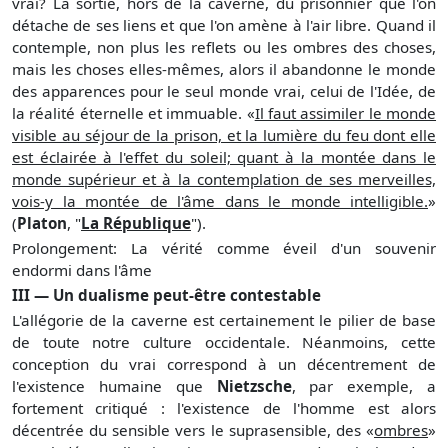
vrai? La sortie, hors de la caverne, du prisonnier que l'on
détache de ses liens et que l'on amène à l'air libre. Quand il
contemple, non plus les reflets ou les ombres des choses,
mais les choses elles-mêmes, alors il abandonne le monde
des apparences pour le seul monde vrai, celui de l'Idée, de
la réalité éternelle et immuable. «
Il faut assimiler le monde
visible au séjour de la prison, et la lumière du feu dont elle
est éclairée à l'effet du soleil; quant à la montée dans le
monde supérieur et à la contemplation de ses merveilles,
vois-y la montée de l'âme dans le monde intelligible.
»
(
Platon
, "
La République
").
Prolongement:
La vérité comme éveil d'un souvenir
endormi dans l'âme
III — Un dualisme peut-être contestable
L'allégorie de la caverne est certainement le pilier de base
de toute notre culture occidentale. Néanmoins, cette
conception du vrai correspond à un décentrement de
l'existence humaine que
Nietzsche
, par exemple, a
fortement critiqué : l'existence de l'homme est alors
décentrée du sensible vers le suprasensible, des «
ombres
»