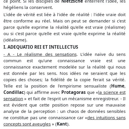
ce point. Si les disciples de
Nietzsche
enterrent l'Idée, les
hégéliens la conservent.
L'idée de vérité est liée à l'idée de réalité : l'idée vraie doit
être conforme au réel. Mais on peut se demander si c'est
parce qu'elle exprime la réalité qu'elle est vraie (réalisme)
ou si c'est parce qu'elle est vraie qu'elle exprime la réalité
(idéalisme).
I. ADEQUATIO REI ET INTELLECTUS
- A - Le réalisme des sensations
. L'idée naïve du sens
commun est qu'une connaissance vraie est une
connaissance exactement modelée sur la réalité qui nous
est donnée par les sens. Nos idées ne seraient que les
copies des choses; la fidélité de la copie ferait sa vérité.
Telle est la position de l'empirisme sensualiste (
Hume
,
Condillac
) qui affirme avec
Protagoras
que «
la science est
sensation
» et fait de l'esprit un mécanisme enregistreur. - Il
est évident que cette position repose sur une mauvaise
analyse de la perception : un chaos de données sensibles
ne constitue pas une connaissance car «
des intuitions sans
concepts sont aveugles
» (
Kant
).