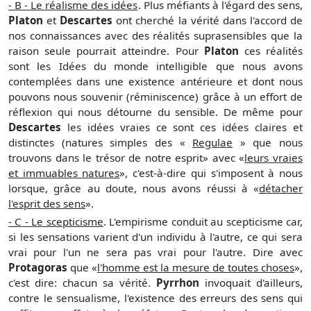
- B - Le réalisme des idées
. Plus méfiants à l'égard des sens,
Platon
et
Descartes
ont cherché la vérité dans l'accord de
nos connaissances avec des réalités suprasensibles que la
raison seule pourrait atteindre. Pour
Platon
ces réalités
sont les Idées du monde intelligible que nous avons
contemplées dans une existence antérieure et dont nous
pouvons nous souvenir (
réminiscence
) grâce à un effort de
réflexion qui nous détourne du sensible. De même pour
Descartes
les idées vraies ce sont ces idées claires et
distinctes (natures simples des «
Regulae
» que nous
trouvons dans le trésor de notre esprit» avec «
leurs vraies
et immuables natures
», c'est-à-dire qui s'imposent à nous
lorsque, grâce au doute, nous avons réussi à «
détacher
l'esprit des sens
».
- C - Le scepticisme
. L'empirisme conduit au scepticisme car,
si les sensations varient d'un individu à l'autre, ce qui sera
vrai pour l'un ne sera pas vrai pour l'autre. Dire avec
Protagoras
que «
l'homme est la mesure de toutes choses
»,
c'est dire: chacun sa vérité.
Pyrrhon
invoquait d'ailleurs,
contre le sensualisme, l'existence des erreurs des sens qui