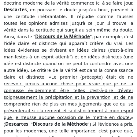
doctrine moderne de la vérité commence ici à se faire jour.
Descartes
, en poussant le doute jusqu'au bout, parvient à
une certitude inébranlable. Il répudie comme fausses
toutes les opinions admises jusqu'à ce jour. Il trouve la
vérité dans la certitude qui surgit au sein même du doute.
Ainsi, dans le "
Discours de la Méthode
", par exemple, c'est
l'idée claire et distincte qui apparaît critère du vrai. Les
idées évidentes se divisent en idées claires (c'est-à-dire
manifestes à un esprit attentif) et en idées distinctes (une
idée est distincte quand on ne peut la confondre avec une
autre idée). Le critère de la vérité est dans la connaissance
claire et distincte. «
Le premier (précepte) était de ne
recevoir jamais aucune chose pour vraie que je ne la
connusse évidemment être telles c'est-à-dire d'éviter
soigneusement la précipitation et la prévention, et de ne
comprendre rien de plus en mes jugements que ce qui se
présenterait si clairement et si distinctement à mon esprit
que je n'eusse aucune occasion de le mettre en doute.
»
(
Descartes
, "
Discours de la Méthode
") Si l'évidence a pris,
pour les modernes, une telle importance, c'est parce que,