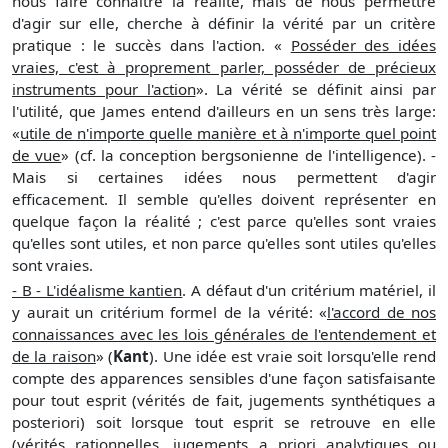
nous faire connaître la réalité, mais de nous permettre
d'agir sur elle, cherche à définir la vérité par un critère
pratique : le succès dans l'action. «
Posséder des idées
vraies, c'est à proprement parler, posséder de précieux
instruments pour l'action
». La vérité se définit ainsi par
l'utilité, que James entend d'ailleurs en un sens très large:
«
utile de n'importe quelle manière et à n'importe quel point
de vue
» (cf. la conception bergsonienne de l'intelligence). -
Mais si certaines idées nous permettent d'agir
efficacement. Il semble qu'elles doivent représenter en
quelque façon la réalité ; c'est parce qu'elles sont vraies
qu'elles sont utiles, et non parce qu'elles sont utiles qu'elles
sont vraies.
- B - L'idéalisme kantien
. A défaut d'un critérium matériel, il
y aurait un critérium formel de la vérité: «
l'accord de nos
connaissances avec les lois générales de l'entendement et
de la raison
» (
Kant
). Une idée est vraie soit lorsqu'elle rend
compte des apparences sensibles d'une façon satisfaisante
pour tout esprit (vérités de fait, jugements synthétiques a
posteriori) soit lorsque tout esprit se retrouve en elle
(vérités rationnelles, jugements a priori analytiques ou