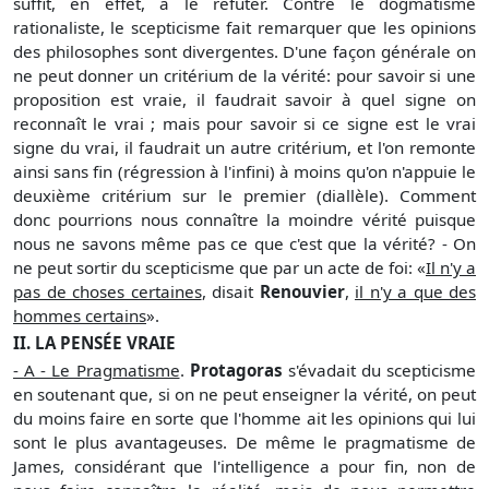
suffit, en effet, à le réfuter. Contre le dogmatisme
rationaliste, le scepticisme fait remarquer que les opinions
des philosophes sont divergentes. D'une façon générale on
ne peut donner un critérium de la vérité: pour savoir si une
proposition est vraie, il faudrait savoir à quel signe on
reconnaît le vrai ; mais pour savoir si ce signe est le vrai
signe du vrai, il faudrait un autre critérium, et l'on remonte
ainsi sans fin (régression à l'infini) à moins qu'on n'appuie le
deuxième critérium sur le premier (diallèle). Comment
donc pourrions nous connaître la moindre vérité puisque
nous ne savons même pas ce que c'est que la vérité? - On
ne peut sortir du scepticisme que par un acte de foi: «
Il n'y a
pas de choses certaines
, disait
Renouvier
,
il n'y a que des
hommes certains
».
II. LA PENSÉE VRAIE
- A - Le Pragmatisme
.
Protagoras
s'évadait du scepticisme
en soutenant que, si on ne peut enseigner la vérité, on peut
du moins faire en sorte que l'homme ait les opinions qui lui
sont le plus avantageuses. De même le pragmatisme de
James, considérant que l'intelligence a pour fin, non de