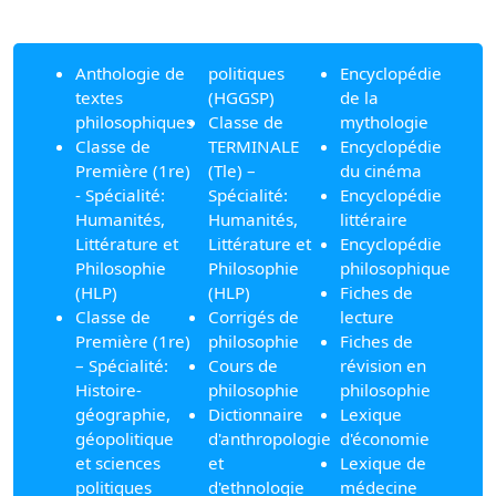
Anthologie de
politiques
Encyclopédie
textes
(HGGSP)
de la
philosophiques
Classe de
mythologie
Classe de
TERMINALE
Encyclopédie
Première (1re)
(Tle) –
du cinéma
- Spécialité:
Spécialité:
Encyclopédie
Humanités,
Humanités,
littéraire
Littérature et
Littérature et
Encyclopédie
Philosophie
Philosophie
philosophique
(HLP)
(HLP)
Fiches de
Classe de
Corrigés de
lecture
Première (1re)
philosophie
Fiches de
– Spécialité:
Cours de
révision en
Histoire-
philosophie
philosophie
géographie,
Dictionnaire
Lexique
géopolitique
d'anthropologie
d'économie
et sciences
et
Lexique de
politiques
d'ethnologie
médecine