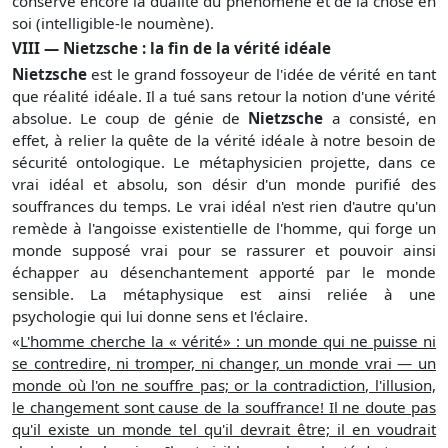
conserve encore la dualité du phénomène et de la chose en
soi (intelligible-le noumène).
VIII — Nietzsche : la fin de la vérité idéale
Nietzsche
est le grand fossoyeur de l'idée de vérité en tant
que réalité idéale. Il a tué sans retour la notion d'une vérité
absolue. Le coup de génie de
Nietzsche
a consisté, en
effet, à relier la quête de la vérité idéale à notre besoin de
sécurité ontologique. Le métaphysicien projette, dans ce
vrai idéal et absolu, son désir d'un monde purifié des
souffrances du temps. Le vrai idéal n'est rien d'autre qu'un
remède à l'angoisse existentielle de l'homme, qui forge un
monde supposé vrai pour se rassurer et pouvoir ainsi
échapper au désenchantement apporté par le monde
sensible. La métaphysique est ainsi reliée à une
psychologie qui lui donne sens et l'éclaire.
«
L'homme cherche la « vérité» : un monde qui ne puisse ni
se contredire, ni tromper, ni changer, un monde vrai — un
monde où l'on ne souffre pas; or la contradiction, l'illusion,
le changement sont cause de la souffrance! Il ne doute pas
qu'il existe un monde tel qu'il devrait être; il en voudrait