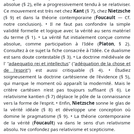
absolue (§ 2), elle a progressivement tendu à se relativiser.
Ce mouvement est très net chez
Kant
(§ 7), chez
Nietzsche
(§ 9) et dans la théorie contemporaine (
Foucault
— Cf.
notre conclusion). • Il ne faut pas confondre la simple
validité formelle et logique avec la vérité au sens matériel
du terme (§ 1). • La vérité fut initialement conçue comme
absolue, comme participation à l'Idée (
Platon
, § 2).
Consultez à ce sujet la fiche consacrée à l'Idée. Ce dualisme
est sans doute contestable (§ 3). • La doctrine médiévale de
l' "
adaequatio rei et intellectus
" ("
adéquation de la chose et
de l'esprit
") est aussi critiquable (§ 4). • Étudiez
soigneusement la doctrine cartésienne de l'évidence (§ 5),
qui marque le moment où apparaît la modernité. Mais le
critère cartésien n'est pas toujours suffisant (§ 6). Le
relativisme kantien (§ 7) déplace le pôle de la connaissance
vers la forme de l'esprit. • Enfin,
Nietzsche
sonne le glas de
la vérité idéale (§ 8) et développe une conception où
domine le pragmatisme (§ 9). • La théorie contemporaine
de la vérité (
Foucault
) va dans le sens d'un relativisme
absolu. Ne confondez pas relativisme et scepticisme.