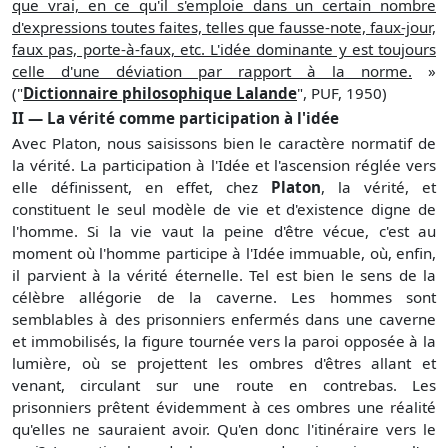
que vrai, en ce qu'il s'emploie dans un certain nombre
d'expressions toutes faites, telles que fausse-note, faux-jour,
faux pas, porte-à-faux, etc. L'idée dominante y est toujours
celle d'une déviation par rapport à la norme.
»
("
Dictionnaire philosophique Lalande
", PUF, 1950)
II — La vérité comme participation à l'idée
Avec Platon, nous saisissons bien le caractère normatif de
la vérité. La participation à l'Idée et l'ascension réglée vers
elle définissent, en effet, chez
Platon
, la vérité, et
constituent le seul modèle de vie et d'existence digne de
l'homme. Si la vie vaut la peine d'être vécue, c'est au
moment où l'homme participe à l'Idée immuable, où, enfin,
il parvient à la vérité éternelle. Tel est bien le sens de la
célèbre allégorie de la caverne. Les hommes sont
semblables à des prisonniers enfermés dans une caverne
et immobilisés, la figure tournée vers la paroi opposée à la
lumière, où se projettent les ombres d'êtres allant et
venant, circulant sur une route en contrebas. Les
prisonniers prêtent évidemment à ces ombres une réalité
qu'elles ne sauraient avoir. Qu'en donc l'itinéraire vers le