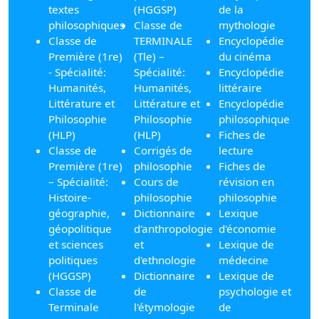
textes
(HGGSP)
de la
philosophiques
Classe de
mythologie
Classe de
TERMINALE
Encyclopédie
Première (1re)
(Tle) –
du cinéma
- Spécialité:
Spécialité:
Encyclopédie
Humanités,
Humanités,
littéraire
Littérature et
Littérature et
Encyclopédie
Philosophie
Philosophie
philosophique
(HLP)
(HLP)
Fiches de
Classe de
Corrigés de
lecture
Première (1re)
philosophie
Fiches de
– Spécialité:
Cours de
révision en
Histoire-
philosophie
philosophie
géographie,
Dictionnaire
Lexique
géopolitique
d'anthropologie
d'économie
et sciences
et
Lexique de
politiques
d'ethnologie
médecine
(HGGSP)
Dictionnaire
Lexique de
Classe de
de
psychologie et
Terminale
l'étymologie
de