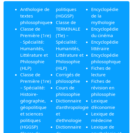
Anthologie de
politiques
Encyclopédie
textes
(HGGSP)
de la
philosophiques
Classe de
mythologie
Classe de
TERMINALE
Encyclopédie
Première (1re)
(Tle) –
du cinéma
- Spécialité:
Spécialité:
Encyclopédie
Humanités,
Humanités,
littéraire
Littérature et
Littérature et
Encyclopédie
Philosophie
Philosophie
philosophique
(HLP)
(HLP)
Fiches de
Classe de
Corrigés de
lecture
Première (1re)
philosophie
Fiches de
– Spécialité:
Cours de
révision en
Histoire-
philosophie
philosophie
géographie,
Dictionnaire
Lexique
géopolitique
d'anthropologie
d'économie
et sciences
et
Lexique de
politiques
d'ethnologie
médecine
(HGGSP)
Dictionnaire
Lexique de