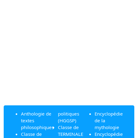
Anthologie de
politiques
Encyclopédie
textes
(HGGSP)
de la
philosophiques
Classe de
mythologie
Classe de
TERMINALE
Encyclopédie