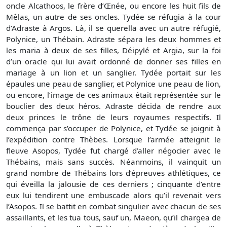
oncle Alcathoos, le frère d’Œnée, ou encore les huit fils de
Mêlas, un autre de ses oncles. Tydée se réfugia à la cour
d’Adraste à Argos. Là, il se querella avec un autre réfugié,
Polynice, un Thébain. Adraste sépara les deux hommes et
les maria à deux de ses filles, Déipylé et Argia, sur la foi
d’un oracle qui lui avait ordonné de donner ses filles en
mariage à un lion et un sanglier. Tydée portait sur les
épaules une peau de sanglier, et Polynice une peau de lion,
ou encore, l’image de ces animaux était représentée sur le
bouclier des deux héros. Adraste décida de rendre aux
deux princes le trône de leurs royaumes respectifs. Il
commença par s’occuper de Polynice, et Tydée se joignit à
l’expédition contre Thèbes. Lorsque l’armée atteignit le
fleuve Asopos, Tydée fut chargé d’aller négocier avec le
Thébains, mais sans succès. Néanmoins, il vainquit un
grand nombre de Thébains lors d’épreuves athlétiques, ce
qui éveilla la jalousie de ces derniers ; cinquante d’entre
eux lui tendirent une embuscade alors qu’il revenait vers
l’Asopos. Il se battit en combat singulier avec chacun de ses
assaillants, et les tua tous, sauf un, Maeon, qu’il chargea de