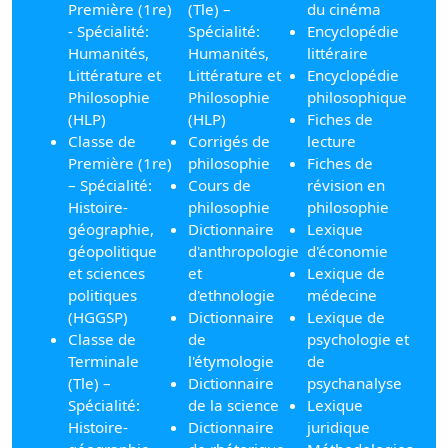
Première (1re)
(Tle) –
du cinéma
- Spécialité:
Spécialité:
Encyclopédie
Humanités,
Humanités,
littéraire
Littérature et
Littérature et
Encyclopédie
Philosophie
Philosophie
philosophique
(HLP)
(HLP)
Fiches de
Classe de
Corrigés de
lecture
Première (1re)
philosophie
Fiches de
– Spécialité:
Cours de
révision en
Histoire-
philosophie
philosophie
géographie,
Dictionnaire
Lexique
géopolitique
d'anthropologie
d'économie
et sciences
et
Lexique de
politiques
d'ethnologie
médecine
(HGGSP)
Dictionnaire
Lexique de
Classe de
de
psychologie et
Terminale
l'étymologie
de
(Tle) –
Dictionnaire
psychanalyse
Spécialité:
de la science
Lexique
Histoire-
Dictionnaire
juridique