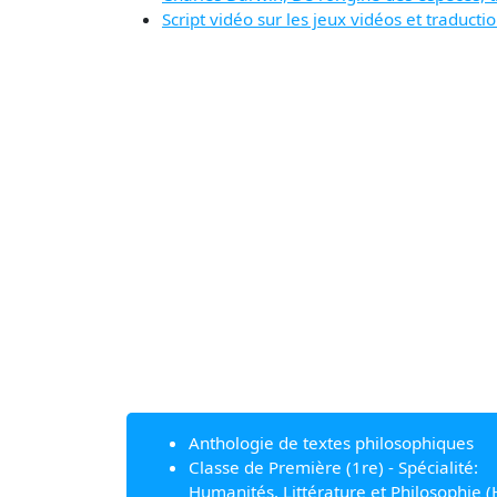
Script vidéo sur les jeux vidéos et traducti
Anthologie de textes philosophiques
Classe de Première (1re) - Spécialité:
Humanités, Littérature et Philosophie (