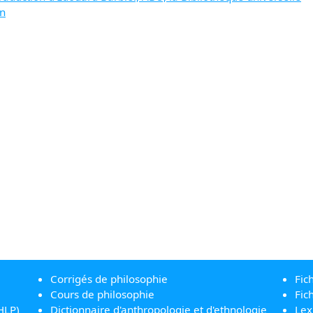
on
Corrigés de philosophie
Fic
Cours de philosophie
Fic
HLP)
Dictionnaire d'anthropologie et d'ethnologie
Lex