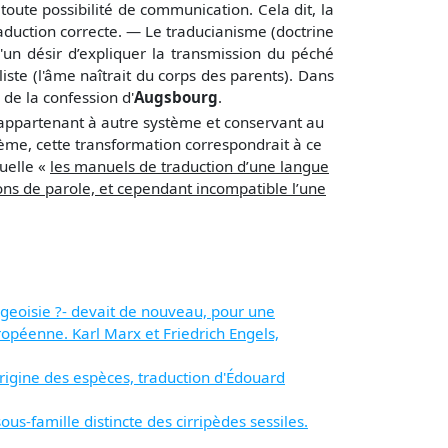
 toute possibilité de communication. Cela dit, la
aduction correcte. — Le traducianisme (doctrine
un désir d’expliquer la transmission du péché
liste (l'âme naîtrait du corps des parents). Dans
de la confession d'
Augsbourg
.
appartenant à autre système et conservant au
tème, cette transformation correspondrait à ce
quelle «
les manuels de traduction d’une langue
ions de parole, et cependant incompatible l’une
urgeoisie ?- devait de nouveau, pour une
uropéenne. Karl Marx et Friedrich Engels,
origine des espèces, traduction d'Édouard
famille distincte des cirripèdes sessiles.