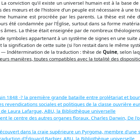
 La conviction qu’il existe un universel humain est à la base de
des mœurs et de l’histoire d’un peuple est nécessaire à une tr
âme humaine est procréée par les parents. La thèse est née d'
ujours été condamnée par l’Église, surtout dans sa forme matéria
es âmes. La thèse était enseignée par de nombreux théologiens 
 de symboles appartenant à un système de signes en une suite 
a signification de cette suite (si l’on restait dans le même sys
 — Indétermination de la traduction : thèse de
Quine
, selon la
eurs manières, toutes compatibles avec la totalité des disposit
juin 1848 -? la première grande bataille entre prolétariat et bo
les revendications sociales et politiques de la classe ouvrière e
 de Laura Lafargue, ABU, la Bibliothèque universelle
ent le centre des autres organes floraux. Charles Darwin, De l'
uvert dans la craie supérieure un Pyrgoma, membre d'une sous-
traduction d'Édouard Barbier, ABU, la Bibliothèque universelle