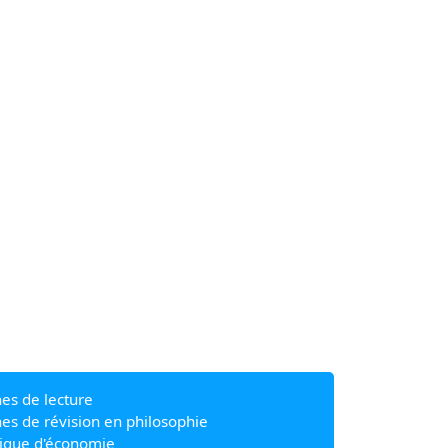
hes de lecture
hes de révision en philosophie
ique d'économie