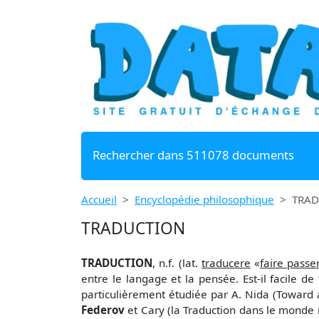
Rechercher dans 511078 documents
Accueil
Encyclopédie philosophique
TRA
TRADUCTION
TRADUCTION
, n.f. (lat.
traducere
«
faire passe
entre le langage et la pensée. Est-il facile d
particulièrement étudiée par A. Nida (Toward a 
Federov
et Cary (la Traduction dans le monde m