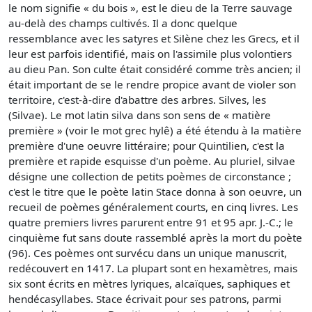
le nom signifie « du bois », est le dieu de la Terre sauvage
au-delà des champs cultivés. Il a donc quelque
ressemblance avec les satyres et Silène chez les Grecs, et il
leur est parfois identifié, mais on l'assimile plus volontiers
au dieu Pan. Son culte était considéré comme très ancien; il
était important de se le rendre propice avant de violer son
territoire, c'est-à-dire d'abattre des arbres. Silves, les
(Silvae). Le mot latin silva dans son sens de « matière
première » (voir le mot grec hylê) a été étendu à la matière
première d'une oeuvre littéraire; pour Quintilien, c'est la
première et rapide esquisse d'un poème. Au pluriel, silvae
désigne une collection de petits poèmes de circonstance ;
c'est le titre que le poète latin Stace donna à son oeuvre, un
recueil de poèmes généralement courts, en cinq livres. Les
quatre premiers livres parurent entre 91 et 95 apr. J.-C.; le
cinquième fut sans doute rassemblé après la mort du poète
(96). Ces poèmes ont survécu dans un unique manuscrit,
redécouvert en 1417. La plupart sont en hexamètres, mais
six sont écrits en mètres lyriques, alcaïques, saphiques et
hendécasyllabes. Stace écrivait pour ses patrons, parmi