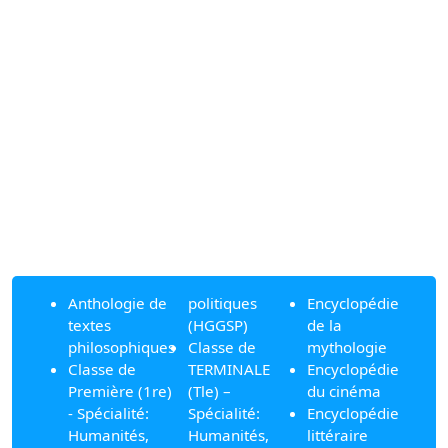
Anthologie de
politiques
Encyclopédie
textes
(HGGSP)
de la
philosophiques
Classe de
mythologie
Classe de
TERMINALE
Encyclopédie
Première (1re)
(Tle) –
du cinéma
- Spécialité:
Spécialité:
Encyclopédie
Humanités,
Humanités,
littéraire