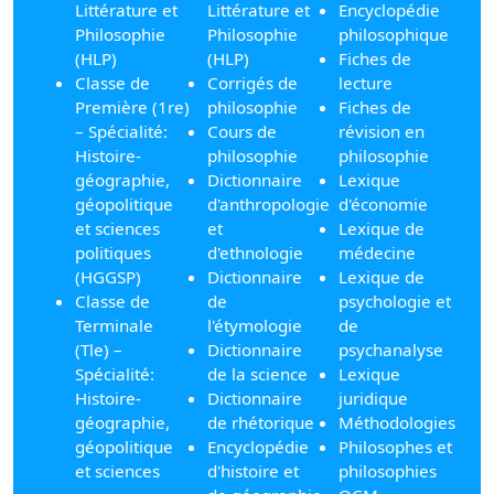
Littérature et
Littérature et
Encyclopédie
Philosophie
Philosophie
philosophique
(HLP)
(HLP)
Fiches de
Classe de
Corrigés de
lecture
Première (1re)
philosophie
Fiches de
– Spécialité:
Cours de
révision en
Histoire-
philosophie
philosophie
géographie,
Dictionnaire
Lexique
géopolitique
d'anthropologie
d'économie
et sciences
et
Lexique de
politiques
d'ethnologie
médecine
(HGGSP)
Dictionnaire
Lexique de
Classe de
de
psychologie et
Terminale
l'étymologie
de
(Tle) –
Dictionnaire
psychanalyse
Spécialité:
de la science
Lexique
Histoire-
Dictionnaire
juridique
géographie,
de rhétorique
Méthodologies
géopolitique
Encyclopédie
Philosophes et
et sciences
d'histoire et
philosophies