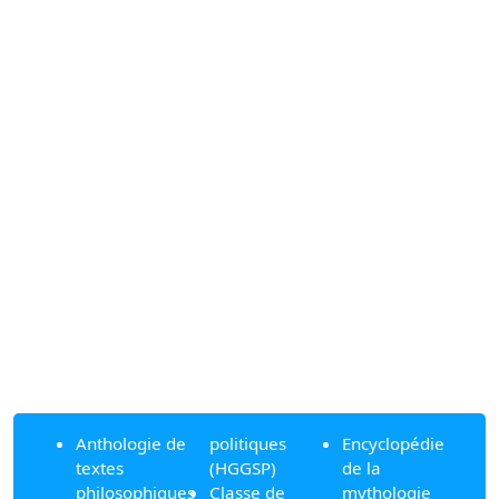
Anthologie de
politiques
Encyclopédie
textes
(HGGSP)
de la
philosophiques
Classe de
mythologie