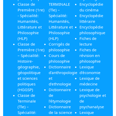
Classe de
TERMINALE
Encyclopédie
Première (1re)
(Tle) –
du cinéma
- Spécialité:
Spécialité:
Encyclopédie
Humanités,
Humanités,
littéraire
Littérature et
Littérature et
Encyclopédie
Philosophie
Philosophie
philosophique
(HLP)
(HLP)
Fiches de
Classe de
Corrigés de
lecture
Première (1re)
philosophie
Fiches de
– Spécialité:
Cours de
révision en
Histoire-
philosophie
philosophie
géographie,
Dictionnaire
Lexique
géopolitique
d'anthropologie
d'économie
et sciences
et
Lexique de
politiques
d'ethnologie
médecine
(HGGSP)
Dictionnaire
Lexique de
Classe de
de
psychologie et
Terminale
l'étymologie
de
(Tle) –
Dictionnaire
psychanalyse
Spécialité:
de la science
Lexique