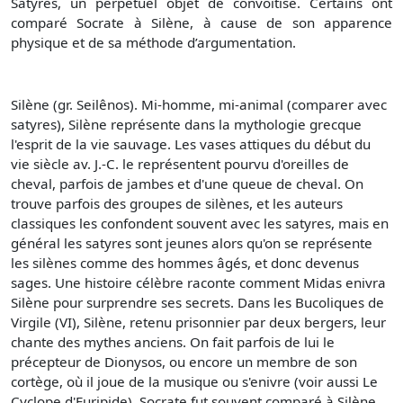
Satyres, un perpétuel objet de convoitise. Certains ont
comparé Socrate à Silène, à cause de son apparence
physique et de sa méthode d’argumentation.
Silène (gr. Seilênos). Mi-homme, mi-animal (comparer avec
satyres), Silène représente dans la mythologie grecque
l'esprit de la vie sauvage. Les vases attiques du début du
vie siècle av. J.-C. le représentent pourvu d'oreilles de
cheval, parfois de jambes et d'une queue de cheval. On
trouve parfois des groupes de silènes, et les auteurs
classiques les confondent souvent avec les satyres, mais en
général les satyres sont jeunes alors qu'on se représente
les silènes comme des hommes âgés, et donc devenus
sages. Une histoire célèbre raconte comment Midas enivra
Silène pour surprendre ses secrets. Dans les Bucoliques de
Virgile (VI), Silène, retenu prisonnier par deux bergers, leur
chante des mythes anciens. On fait parfois de lui le
précepteur de Dionysos, ou encore un membre de son
cortège, où il joue de la musique ou s'enivre (voir aussi Le
Cyclope d'Euripide). Socrate fut souvent comparé à Silène,