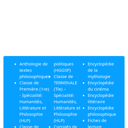
Anthologie de
politiques
Encyclopédie
textes
(HGGSP)
de la
philosophiques
Classe de
mythologie
Classe de
TERMINALE
Encyclopédie
Première (1re)
(Tle) –
du cinéma
- Spécialité:
Spécialité:
Encyclopédie
Humanités,
Humanités,
littéraire
Littérature et
Littérature et
Encyclopédie
Philosophie
Philosophie
philosophique
(HLP)
(HLP)
Fiches de
Classe de
Corrigés de
lecture