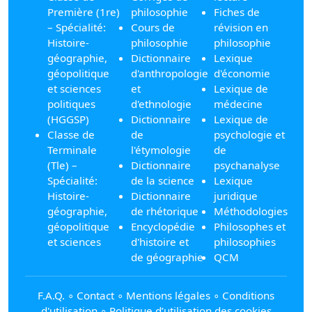
Première (1re)
philosophie
Fiches de
– Spécialité:
Cours de
révision en
Histoire-
philosophie
philosophie
géographie,
Dictionnaire
Lexique
géopolitique
d'anthropologie
d'économie
et sciences
et
Lexique de
politiques
d'ethnologie
médecine
(HGGSP)
Dictionnaire
Lexique de
Classe de
de
psychologie et
Terminale
l'étymologie
de
(Tle) –
Dictionnaire
psychanalyse
Spécialité:
de la science
Lexique
Histoire-
Dictionnaire
juridique
géographie,
de rhétorique
Méthodologies
géopolitique
Encyclopédie
Philosophes et
et sciences
d'histoire et
philosophies
de géographie
QCM
F.A.Q.
∘
Contact
∘
Mentions légales
∘
Conditions
d'utilisation
∘
Politique d’utilisation des cookies